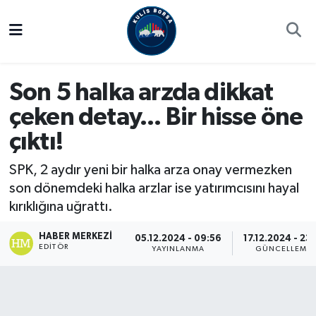
Borsa
Hava Durumu
Son 5 halka arzda dikkat
Hisse Yorumu
Trafik Durumu
çeken detay... Bir hisse öne
Kulis Haber
Süper Lig Puan Durumu ve Fikstür
çıktı!
Halka Arzlar
Tüm Manşetler
SPK, 2 aydır yeni bir halka arza onay vermezken
son dönemdeki halka arzlar ise yatırımcısını hayal
Ekonomi
Son Dakika Haberleri
kırıklığına uğrattı.
Haber Arşivi
HABER MERKEZI
05.12.2024 - 09:56
17.12.2024 - 23:
EDITÖR
YAYINLANMA
GÜNCELLEME