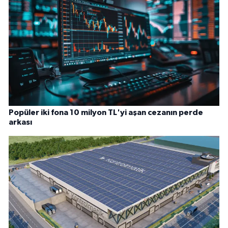
Popüler iki fona 10 milyon TL'yi aşan cezanın perde
arkası