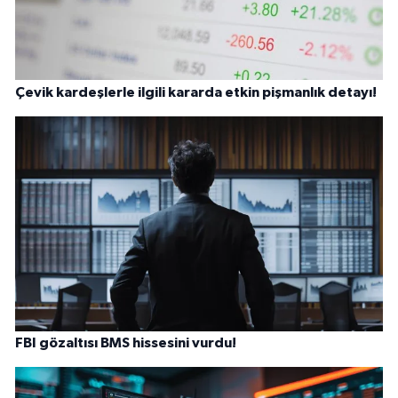
Çevik kardeşlerle ilgili kararda etkin pişmanlık detayı!
FBI gözaltısı BMS hissesini vurdu!