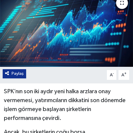
Paylaş
-
+
A
A
SPK’nın son iki aydır yeni halka arzlara onay
vermemesi, yatırımcıların dikkatini son dönemde
işlem görmeye başlayan şirketlerin
performansına çevirdi.
Ancak, bu şirketlerin çoğu borsa