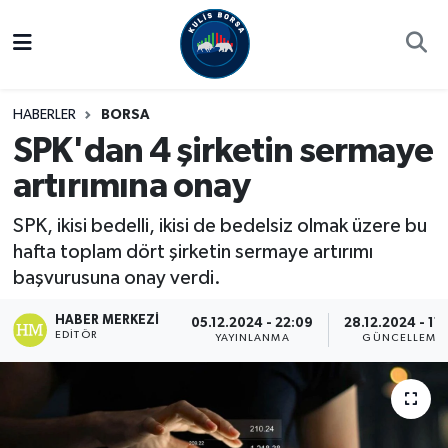
Borsa
Hava Durumu
HABERLER
BORSA
Hisse Yorumu
Trafik Durumu
SPK'dan 4 şirketin sermaye
artırımına onay
Kulis Haber
Süper Lig Puan Durumu ve Fikstür
SPK, ikisi bedelli, ikisi de bedelsiz olmak üzere bu
Halka Arzlar
Tüm Manşetler
hafta toplam dört şirketin sermaye artırımı
başvurusuna onay verdi.
Ekonomi
Son Dakika Haberleri
HABER MERKEZI
05.12.2024 - 22:09
28.12.2024 - 11
Haber Arşivi
EDITÖR
YAYINLANMA
GÜNCELLEME