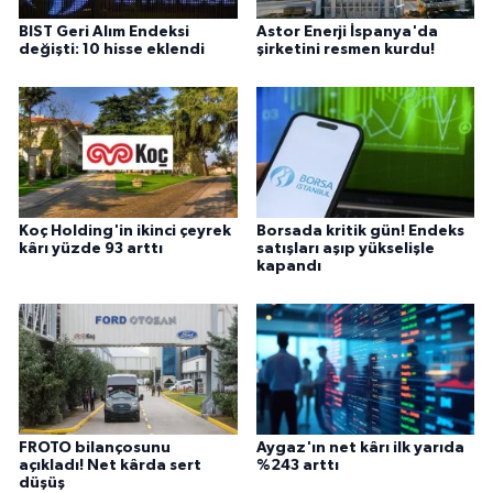
BIST Geri Alım Endeksi
Astor Enerji İspanya'da
değişti: 10 hisse eklendi
şirketini resmen kurdu!
Koç Holding'in ikinci çeyrek
Borsada kritik gün! Endeks
kârı yüzde 93 arttı
satışları aşıp yükselişle
kapandı
FROTO bilançosunu
Aygaz'ın net kârı ilk yarıda
açıkladı! Net kârda sert
%243 arttı
düşüş