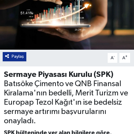
Paylaş
-
+
A
A
Sermaye Piyasası Kurulu (SPK)
Batısöke Çimento ve QNB Finansal
Kiralama'nın bedelli, Merit Turizm ve
Europap Tezol Kağıt'ın ise bedelsiz
sermaye artırımı başvurularını
onayladı.
SPK bülteninde yer alan bilgilere göre,