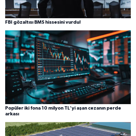
FBI gözaltısı BMS hissesini vurdu!
Popüler iki fona 10 milyon TL'yi aşan cezanın perde
arkası