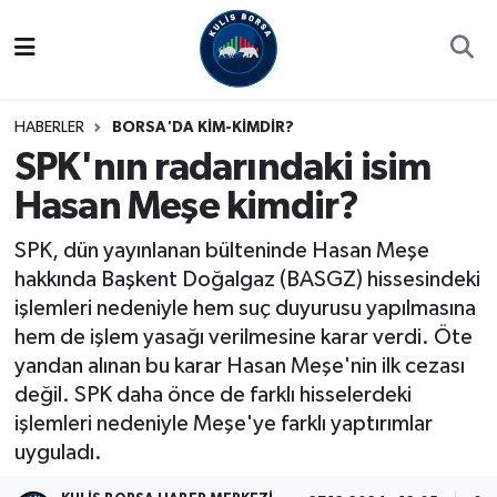
Borsa
Hava Durumu
HABERLER
BORSA'DA KİM-KİMDİR?
Hisse Yorumu
Trafik Durumu
SPK'nın radarındaki isim
Hasan Meşe kimdir?
Kulis Haber
Süper Lig Puan Durumu ve Fikstür
SPK, dün yayınlanan bülteninde Hasan Meşe
Halka Arzlar
Tüm Manşetler
hakkında Başkent Doğalgaz (BASGZ) hissesindeki
işlemleri nedeniyle hem suç duyurusu yapılmasına
Ekonomi
Son Dakika Haberleri
hem de işlem yasağı verilmesine karar verdi. Öte
yandan alınan bu karar Hasan Meşe'nin ilk cezası
Haber Arşivi
değil. SPK daha önce de farklı hisselerdeki
işlemleri nedeniyle Meşe'ye farklı yaptırımlar
uyguladı.