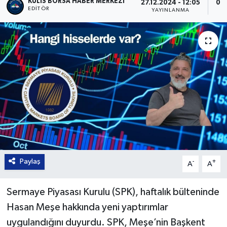
KULIS BORSA HABER MERKEZI
27.12.2024 - 12:05
08.
EDITÖR
YAYINLANMA
Paylaş
-
+
A
A
Sermaye Piyasası Kurulu (SPK), haftalık bülteninde
Hasan Meşe hakkında yeni yaptırımlar
uygulandığını duyurdu. SPK, Meşe’nin Başkent