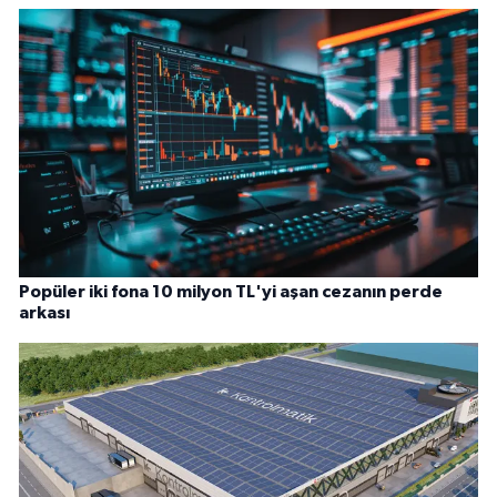
Popüler iki fona 10 milyon TL'yi aşan cezanın perde
arkası