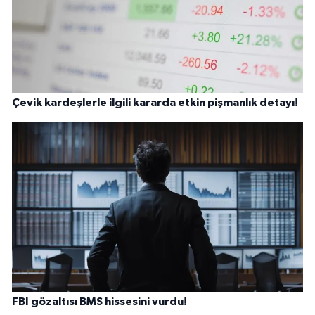
Çevik kardeşlerle ilgili kararda etkin pişmanlık detayı!
FBI gözaltısı BMS hissesini vurdu!