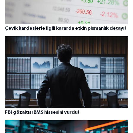
Çevik kardeşlerle ilgili kararda etkin pişmanlık detayı!
FBI gözaltısı BMS hissesini vurdu!