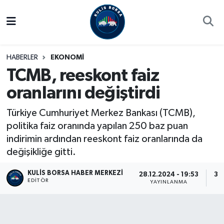
Borsa
Hava Durumu
HABERLER
EKONOMİ
Hisse Yorumu
Trafik Durumu
TCMB, reeskont faiz
oranlarını değiştirdi
Kulis Haber
Süper Lig Puan Durumu ve Fikstür
Türkiye Cumhuriyet Merkez Bankası (TCMB),
Halka Arzlar
Tüm Manşetler
politika faiz oranında yapılan 250 baz puan
indirimin ardından reeskont faiz oranlarında da
Ekonomi
Son Dakika Haberleri
değişikliğe gitti.
Haber Arşivi
KULIS BORSA HABER MERKEZI
28.12.2024 - 19:53
30.
EDITÖR
YAYINLANMA