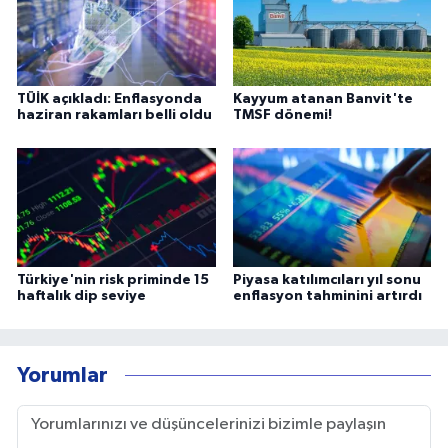
TÜİK açıkladı: Enflasyonda
Kayyum atanan Banvit'te
haziran rakamları belli oldu
TMSF dönemi!
Türkiye'nin risk priminde 15
Piyasa katılımcıları yıl sonu
haftalık dip seviye
enflasyon tahminini artırdı
Yorumlar