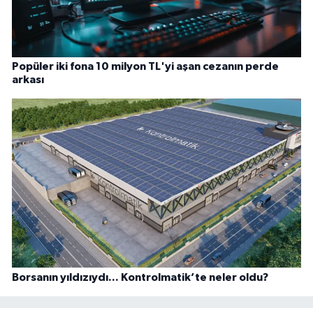
Popüler iki fona 10 milyon TL'yi aşan cezanın perde
arkası
Borsanın yıldızıydı... Kontrolmatik’te neler oldu?