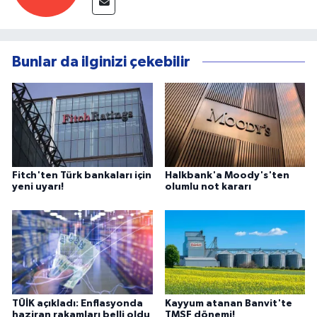
Bunlar da ilginizi çekebilir
Fitch'ten Türk bankaları için
Halkbank'a Moody's'ten
yeni uyarı!
olumlu not kararı
TÜİK açıkladı: Enflasyonda
Kayyum atanan Banvit'te
haziran rakamları belli oldu
TMSF dönemi!