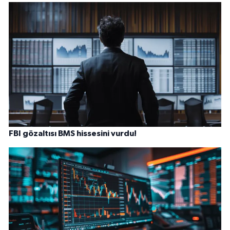
FBI gözaltısı BMS hissesini vurdu!