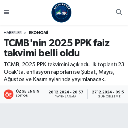
Borsa
Hava Durumu
HABERLER
EKONOMİ
Hisse Yorumu
Trafik Durumu
TCMB'nin 2025 PPK faiz
takvimi belli oldu
Kulis Haber
Süper Lig Puan Durumu ve Fikstür
TCMB, 2025 PPK takvimini açıkladı. İlk toplantı 23
Halka Arzlar
Tüm Manşetler
Ocak'ta, enflasyon raporları ise Şubat, Mayıs,
Ağustos ve Kasım aylarında yayımlanacak.
Ekonomi
Son Dakika Haberleri
ÖZGE ENGIN
26.12.2024 - 20:57
27.12.2024 - 09:55
Haber Arşivi
EDITÖR
YAYINLANMA
GÜNCELLEME