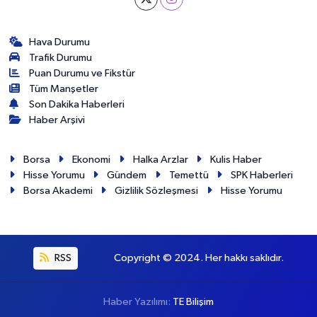
Hava Durumu
Trafik Durumu
Puan Durumu ve Fikstür
Tüm Manşetler
Son Dakika Haberleri
Haber Arşivi
Borsa
Ekonomi
Halka Arzlar
Kulis Haber
Hisse Yorumu
Gündem
Temettü
SPK Haberleri
Borsa Akademi
Gizlilik Sözleşmesi
Hisse Yorumu
RSS
Copyright © 2024. Her hakkı saklıdır.
Haber Yazılımı:
TE Bilişim