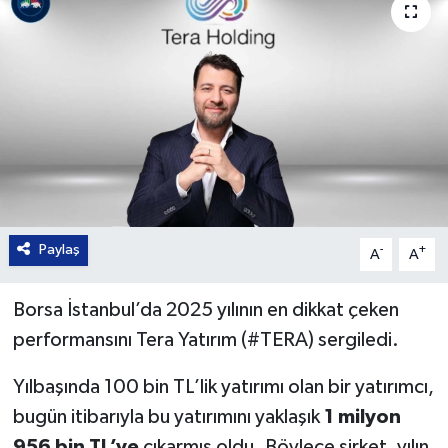
Paylaş
-
+
A
A
Borsa İstanbul’da 2025 yılının en dikkat çeken
performansını Tera Yatırım (#TERA) sergiledi.
Yılbaşında 100 bin TL’lik yatırımı olan bir yatırımcı,
bugün itibarıyla bu yatırımını yaklaşık
1 milyon
956 bin TL’ye
çıkarmış oldu. Böylece şirket, yılın