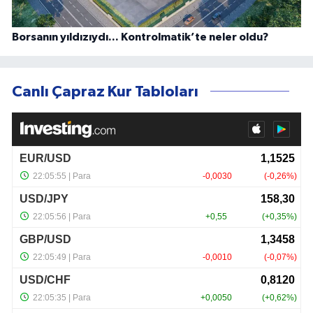
Borsanın yıldızıydı... Kontrolmatik’te neler oldu?
Canlı Çapraz Kur Tabloları