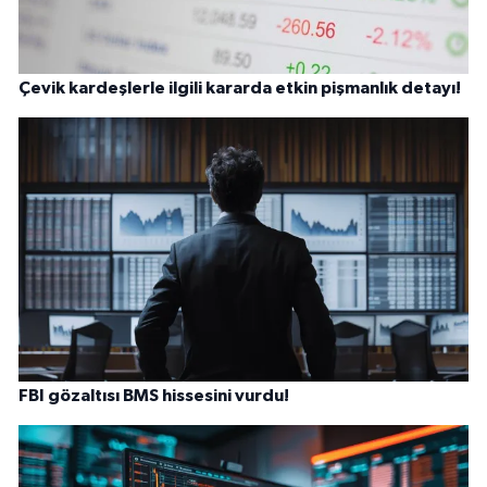
Çevik kardeşlerle ilgili kararda etkin pişmanlık detayı!
FBI gözaltısı BMS hissesini vurdu!