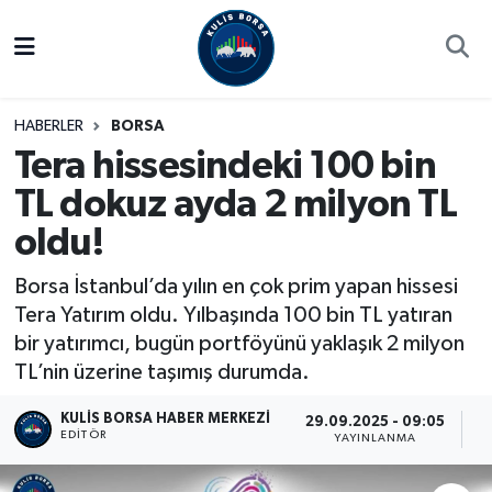
Borsa
Hava Durumu
HABERLER
BORSA
Hisse Yorumu
Trafik Durumu
Tera hissesindeki 100 bin
TL dokuz ayda 2 milyon TL
Kulis Haber
Süper Lig Puan Durumu ve Fikstür
oldu!
Halka Arzlar
Tüm Manşetler
Borsa İstanbul’da yılın en çok prim yapan hissesi
Ekonomi
Son Dakika Haberleri
Tera Yatırım oldu. Yılbaşında 100 bin TL yatıran
bir yatırımcı, bugün portföyünü yaklaşık 2 milyon
Haber Arşivi
TL’nin üzerine taşımış durumda.
KULIS BORSA HABER MERKEZI
29.09.2025 - 09:05
2
EDITÖR
YAYINLANMA