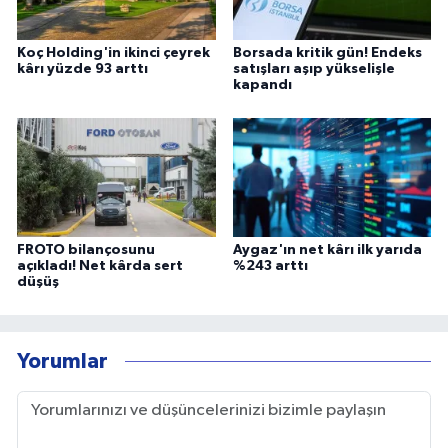
Koç Holding'in ikinci çeyrek
Borsada kritik gün! Endeks
kârı yüzde 93 arttı
satışları aşıp yükselişle
kapandı
FROTO bilançosunu
Aygaz'ın net kârı ilk yarıda
açıkladı! Net kârda sert
%243 arttı
düşüş
Yorumlar