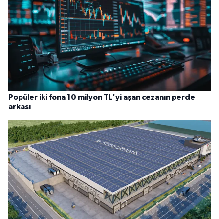
Popüler iki fona 10 milyon TL'yi aşan cezanın perde
arkası