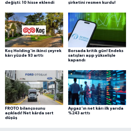
değişti: 10 hisse eklendi
şirketini resmen kurdu!
Koç Holding'in ikinci çeyrek
Borsada kritik gün! Endeks
kârı yüzde 93 arttı
satışları aşıp yükselişle
kapandı
FROTO bilançosunu
Aygaz'ın net kârı ilk yarıda
açıkladı! Net kârda sert
%243 arttı
düşüş