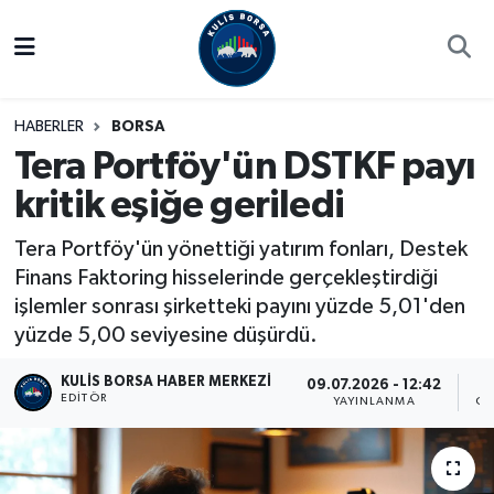
Borsa
Hava Durumu
HABERLER
BORSA
Hisse Yorumu
Trafik Durumu
Tera Portföy'ün DSTKF payı
kritik eşiğe geriledi
Kulis Haber
Süper Lig Puan Durumu ve Fikstür
Tera Portföy'ün yönettiği yatırım fonları, Destek
Halka Arzlar
Tüm Manşetler
Finans Faktoring hisselerinde gerçekleştirdiği
işlemler sonrası şirketteki payını yüzde 5,01'den
Ekonomi
Son Dakika Haberleri
yüzde 5,00 seviyesine düşürdü.
Haber Arşivi
KULIS BORSA HABER MERKEZI
09.07.2026 - 12:42
EDITÖR
YAYINLANMA
OK