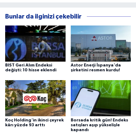
Bunlar da ilginizi çekebilir
BIST Geri Alım Endeksi
Astor Enerji İspanya'da
değişti: 10 hisse eklendi
şirketini resmen kurdu!
Koç Holding'in ikinci çeyrek
Borsada kritik gün! Endeks
kârı yüzde 93 arttı
satışları aşıp yükselişle
kapandı