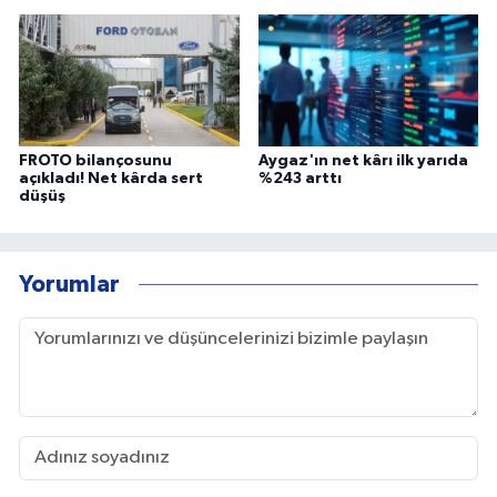
FROTO bilançosunu
Aygaz'ın net kârı ilk yarıda
açıkladı! Net kârda sert
%243 arttı
düşüş
Yorumlar