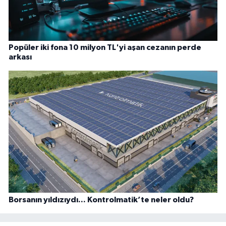
Popüler iki fona 10 milyon TL'yi aşan cezanın perde
arkası
Borsanın yıldızıydı... Kontrolmatik’te neler oldu?