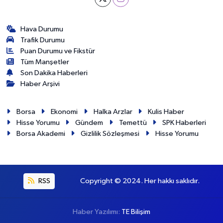
Hava Durumu
Trafik Durumu
Puan Durumu ve Fikstür
Tüm Manşetler
Son Dakika Haberleri
Haber Arşivi
Borsa
Ekonomi
Halka Arzlar
Kulis Haber
Hisse Yorumu
Gündem
Temettü
SPK Haberleri
Borsa Akademi
Gizlilik Sözleşmesi
Hisse Yorumu
RSS
Copyright © 2024. Her hakkı saklıdır.
Haber Yazılımı:
TE Bilişim