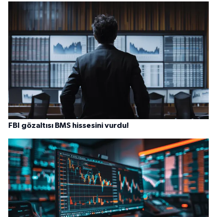
FBI gözaltısı BMS hissesini vurdu!