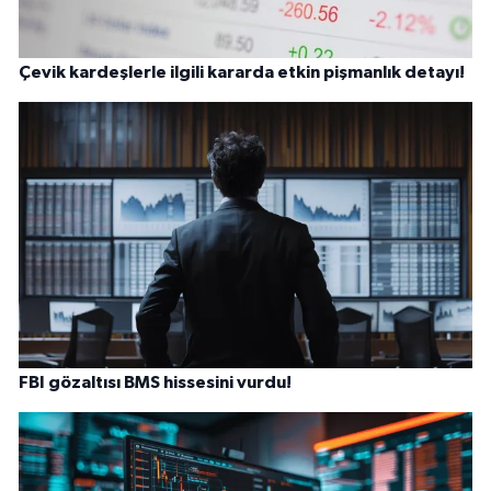
Çevik kardeşlerle ilgili kararda etkin pişmanlık detayı!
FBI gözaltısı BMS hissesini vurdu!