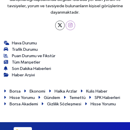
tavsiyeler, yorum ve tavsiyede bulunanların kişisel görüşlerine
dayanmaktadır.
Hava Durumu
Trafik Durumu
Puan Durumu ve Fikstür
Tüm Manşetler
Son Dakika Haberleri
Haber Arşivi
Borsa
Ekonomi
Halka Arzlar
Kulis Haber
Hisse Yorumu
Gündem
Temettü
SPK Haberleri
Borsa Akademi
Gizlilik Sözleşmesi
Hisse Yorumu