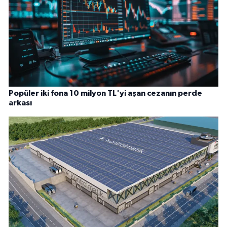
Popüler iki fona 10 milyon TL'yi aşan cezanın perde
arkası