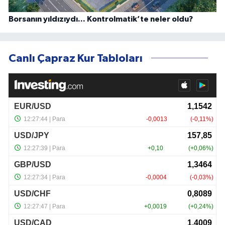
Borsanın yıldızıydı... Kontrolmatik’te neler oldu?
Canlı Çapraz Kur Tabloları