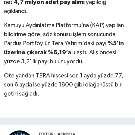
net
4,7 milyon adet pay alımı
yapıldığı
açıklandı.
Kamuyu Aydınlatma Platformu’na (KAP) yapılan
bildirime göre, söz konusu işlem sonucunda
Pardus Portföy’ün Tera Yatırım’daki payı
%5’in
üzerine çıkarak %6,19’a
ulaştı. Alış öncesi
yüzde 3,2'lik payı bulunuyordu.
Öte yandan TERA hissesi son 1 ayda yüzde 77,
son 6 ayda ise yüzde 1800 gibi olağanüstü bir
getiri sağladı.
EDITÖR HAKKINDA