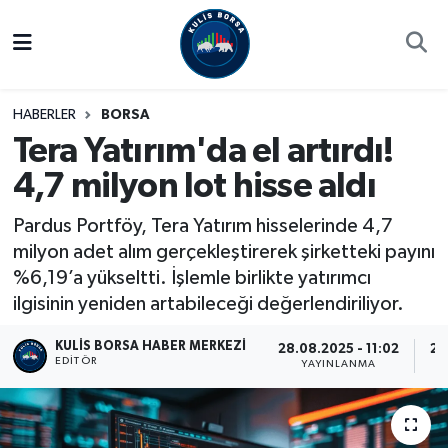
Borsa
Hava Durumu
HABERLER
BORSA
Hisse Yorumu
Trafik Durumu
Tera Yatırım'da el artırdı!
4,7 milyon lot hisse aldı
Kulis Haber
Süper Lig Puan Durumu ve Fikstür
Pardus Portföy, Tera Yatırım hisselerinde 4,7
Halka Arzlar
Tüm Manşetler
milyon adet alım gerçekleştirerek şirketteki payını
%6,19’a yükseltti. İşlemle birlikte yatırımcı
Ekonomi
Son Dakika Haberleri
ilgisinin yeniden artabileceği değerlendiriliyor.
Haber Arşivi
KULIS BORSA HABER MERKEZI
28.08.2025 - 11:02
28
EDITÖR
YAYINLANMA