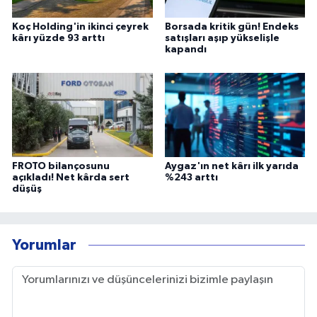
Koç Holding'in ikinci çeyrek
Borsada kritik gün! Endeks
kârı yüzde 93 arttı
satışları aşıp yükselişle
kapandı
FROTO bilançosunu
Aygaz'ın net kârı ilk yarıda
açıkladı! Net kârda sert
%243 arttı
düşüş
Yorumlar