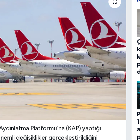
k
k
p
d
P
1
Aydınlatma Platformu’na (KAP) yaptığı
p
li değişiklikler gerçekleştirildiğini