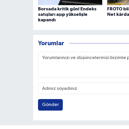
Borsada kritik gün! Endeks
FROTO bil
satışları aşıp yükselişle
Net kârda
kapandı
Yorumlar
Gönder