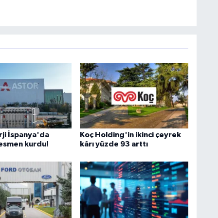
rji İspanya'da
Koç Holding'in ikinci çeyrek
 resmen kurdu!
kârı yüzde 93 arttı