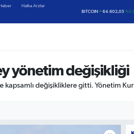
 Haber
Halka Arzlar
BITCOIN
64.602,05
%0.
DOLAR
47,5986
%0.
EURO
55,0700
%0
STERLİN
64,2438
%0.
GRAM ALTIN
6518.23
%0
BİST100
13.768
%
y yönetim değişikliği
e kapsamlı değişikliklere gitti. Yönetim Ku