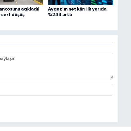
ançosunu açıkladı!
Aygaz'ın net kârı ilk yarıda
 sert düşüş
%243 arttı