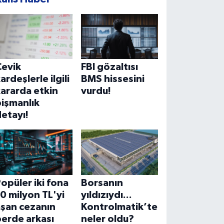
Çevik
FBI gözaltısı
ardeşlerle ilgili
BMS hissesini
ararda etkin
vurdu!
işmanlık
etayı!
opüler iki fona
Borsanın
0 milyon TL'yi
yıldızıydı...
aşan cezanın
Kontrolmatik’te
erde arkası
neler oldu?