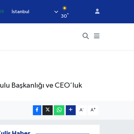
İstanbul
69
°
30
06
.1
21
.39
48
rulu Başkanlığı ve CEO’luk
-
+
A
A
Kulis Haber