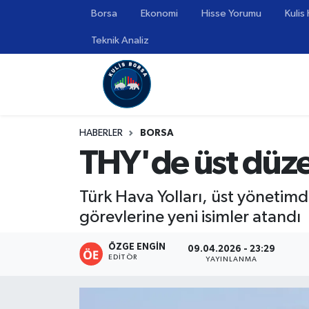
Borsa
Ekonomi
Hisse Yorumu
Kulis
Teknik Analiz
Borsa
Hava Durumu
Hisse Yorumu
Trafik Durumu
Kulis Haber
Süper Lig Puan Durumu ve Fikstür
HABERLER
BORSA
THY'de üst düze
Halka Arzlar
Tüm Manşetler
Ekonomi
Son Dakika Haberleri
Türk Hava Yolları, üst yönetimd
görevlerine yeni isimler atandı
Haber Arşivi
ÖZGE ENGIN
09.04.2026 - 23:29
EDITÖR
YAYINLANMA