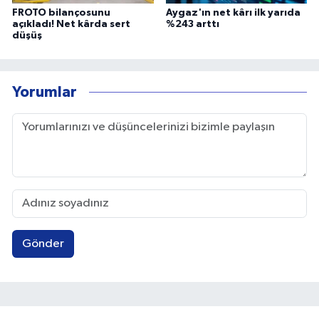
FROTO bilançosunu
Aygaz'ın net kârı ilk yarıda
açıkladı! Net kârda sert
%243 arttı
düşüş
Yorumlar
Gönder