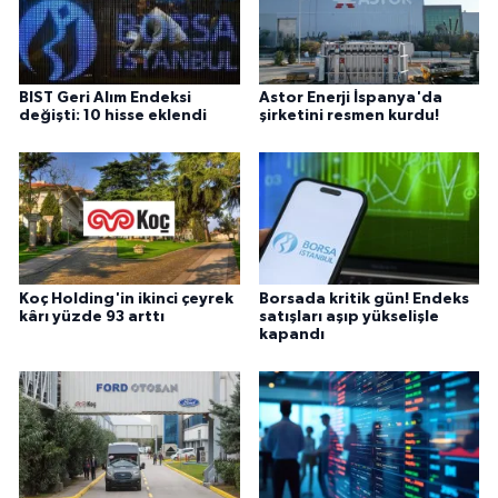
BIST Geri Alım Endeksi
Astor Enerji İspanya'da
değişti: 10 hisse eklendi
şirketini resmen kurdu!
Koç Holding'in ikinci çeyrek
Borsada kritik gün! Endeks
kârı yüzde 93 arttı
satışları aşıp yükselişle
kapandı