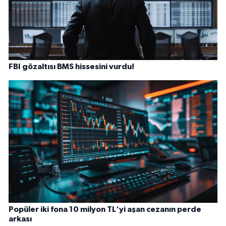
FBI gözaltısı BMS hissesini vurdu!
Popüler iki fona 10 milyon TL'yi aşan cezanın perde
arkası