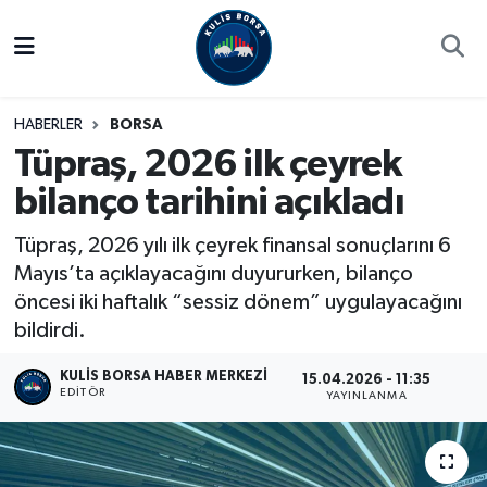
Borsa
Hava Durumu
HABERLER
BORSA
Hisse Yorumu
Trafik Durumu
Tüpraş, 2026 ilk çeyrek
bilanço tarihini açıkladı
Kulis Haber
Süper Lig Puan Durumu ve Fikstür
Tüpraş, 2026 yılı ilk çeyrek finansal sonuçlarını 6
Halka Arzlar
Tüm Manşetler
Mayıs’ta açıklayacağını duyururken, bilanço
öncesi iki haftalık “sessiz dönem” uygulayacağını
Ekonomi
Son Dakika Haberleri
bildirdi.
Haber Arşivi
KULIS BORSA HABER MERKEZI
15.04.2026 - 11:35
EDITÖR
YAYINLANMA