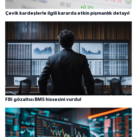
Çevik kardeşlerle ilgili kararda etkin pişmanlık detayı!
FBI gözaltısı BMS hissesini vurdu!