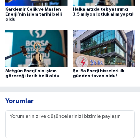
Kardemir Çelik ve Masfen
Halka arzda tek yatırımcı
Enerji'nin işlem tarihi belli
3,5 milyon lotluk alım yaptı!
oldu
Metgün Enerji'nin işlem
Şa-Ra Enerji hisseleri ilk
göreceği tarih belli oldu
günden tavan oldu!
Yorumlar