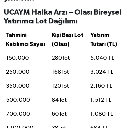
UCAYM Halka Arzı – Olası Bireysel
Yatırımcı Lot Dağılımı
Tahmini
Kişi Başı Lot
Yatırım
Katılımcı Sayısı
(Olası)
Tutarı (TL)
150.000
280 lot
5.040 TL
250.000
168 lot
3.024 TL
350.000
120 lot
2.160 TL
500.000
84 lot
1.512 TL
700.000
60 lot
1.080 TL
1.100.000
38 lot
684 TL