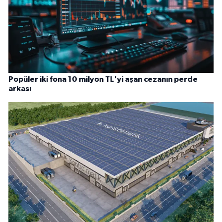
Popüler iki fona 10 milyon TL'yi aşan cezanın perde
arkası