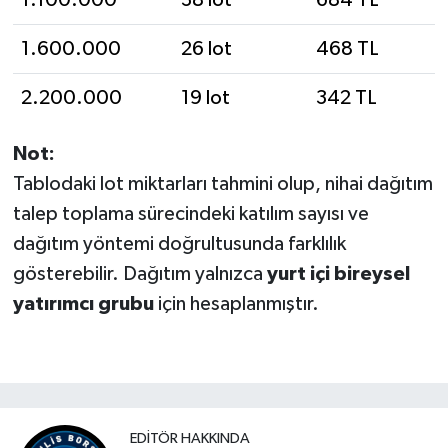
1.600.000
26 lot
468 TL
2.200.000
19 lot
342 TL
Not:
Tablodaki lot miktarları tahmini olup, nihai dağıtım
talep toplama sürecindeki katılım sayısı ve
dağıtım yöntemi doğrultusunda farklılık
gösterebilir. Dağıtım yalnızca
yurt içi bireysel
yatırımcı grubu
için hesaplanmıştır.
EDITÖR HAKKINDA