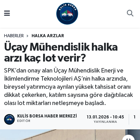
Borsa
Hava Durumu
HABERLER
HALKA ARZLAR
Hisse Yorumu
Trafik Durumu
Üçay Mühendislik halka
arzı kaç lot verir?
Kulis Haber
Süper Lig Puan Durumu ve Fikstür
SPK’dan onay alan Üçay Mühendislik Enerji ve
Halka Arzlar
Tüm Manşetler
İklimlendirme Teknolojileri AŞ’nin halka arzında,
bireysel yatırımcıya ayrılan yüksek tahsisat oranı
Ekonomi
Son Dakika Haberleri
dikkat çekerken, katılım sayısına göre dağıtılacak
olası lot miktarları netleşmeye başladı.
Haber Arşivi
KULIS BORSA HABER MERKEZI
13.01.2026 - 10:45
13
EDITÖR
YAYINLANMA