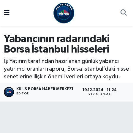
Borsa
Hava Durumu
Yabancının radarındaki
Hisse Yorumu
Trafik Durumu
Borsa İstanbul hisseleri
Kulis Haber
Süper Lig Puan Durumu ve Fikstür
İş Yatırım tarafından hazırlanan günlük yabancı
Halka Arzlar
Tüm Manşetler
yatırımcı oranları raporu, Borsa İstanbul’daki hisse
senetlerine ilişkin önemli verileri ortaya koydu.
Ekonomi
Son Dakika Haberleri
KULIS BORSA HABER MERKEZI
19.12.2024 - 11:24
EDITÖR
YAYINLANMA
Haber Arşivi