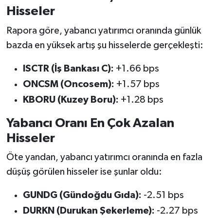
Hisseler
Rapora göre, yabancı yatırımcı oranında günlük
bazda en yüksek artış şu hisselerde gerçekleşti:
ISCTR (İş Bankası C):
+1.66 bps
ONCSM (Oncosem):
+1.57 bps
KBORU (Kuzey Boru):
+1.28 bps
Yabancı Oranı En Çok Azalan
Hisseler
Öte yandan, yabancı yatırımcı oranında en fazla
düşüş görülen hisseler ise şunlar oldu:
GUNDG (Gündoğdu Gıda):
-2.51 bps
DURKN (Durukan Şekerleme):
-2.27 bps