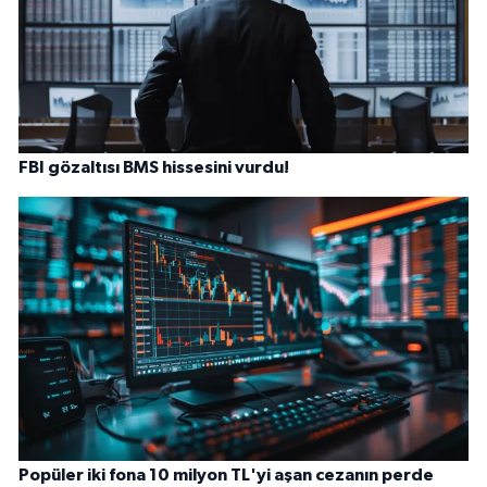
FBI gözaltısı BMS hissesini vurdu!
Popüler iki fona 10 milyon TL'yi aşan cezanın perde