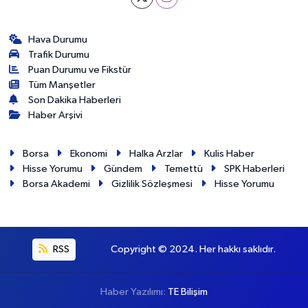
Hava Durumu
Trafik Durumu
Puan Durumu ve Fikstür
Tüm Manşetler
Son Dakika Haberleri
Haber Arşivi
Borsa
Ekonomi
Halka Arzlar
Kulis Haber
Hisse Yorumu
Gündem
Temettü
SPK Haberleri
Borsa Akademi
Gizlilik Sözleşmesi
Hisse Yorumu
RSS
Copyright © 2024. Her hakkı saklıdır.
Haber Yazılımı:
TE Bilişim