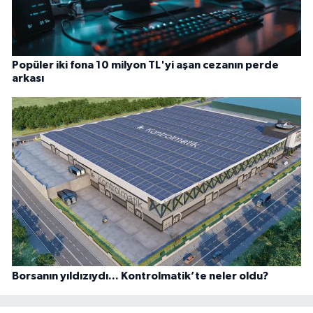
Popüler iki fona 10 milyon TL'yi aşan cezanın perde
arkası
Borsanın yıldızıydı... Kontrolmatik’te neler oldu?