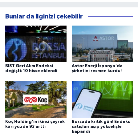
Bunlar da ilginizi çekebilir
BIST Geri Alım Endeksi
Astor Enerji İspanya'da
değişti: 10 hisse eklendi
şirketini resmen kurdu!
Koç Holding'in ikinci çeyrek
Borsada kritik gün! Endeks
kârı yüzde 93 arttı
satışları aşıp yükselişle
kapandı