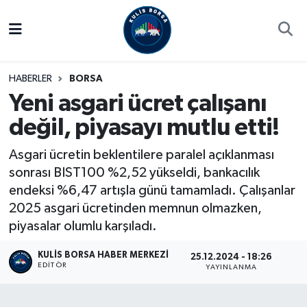
Borsa
Hava Durumu
HABERLER
BORSA
Hisse Yorumu
Trafik Durumu
Yeni asgari ücret çalışanı
değil, piyasayı mutlu etti!
Kulis Haber
Süper Lig Puan Durumu ve Fikstür
Asgari ücretin beklentilere paralel açıklanması
Halka Arzlar
Tüm Manşetler
sonrası BIST100 %2,52 yükseldi, bankacılık
endeksi %6,47 artışla günü tamamladı. Çalışanlar
Ekonomi
Son Dakika Haberleri
2025 asgari ücretinden memnun olmazken,
piyasalar olumlu karşıladı.
Haber Arşivi
KULIS BORSA HABER MERKEZI
25.12.2024 - 18:26
EDITÖR
YAYINLANMA