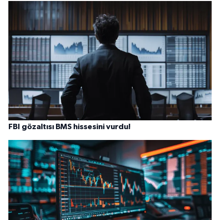
FBI gözaltısı BMS hissesini vurdu!