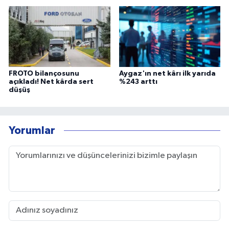
FROTO bilançosunu
Aygaz'ın net kârı ilk yarıda
açıkladı! Net kârda sert
%243 arttı
düşüş
Yorumlar