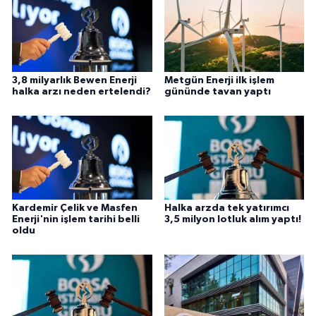
3,8 milyarlık Bewen Enerji
Metgün Enerji ilk işlem
halka arzı neden ertelendi?
gününde tavan yaptı
Kardemir Çelik ve Masfen
Halka arzda tek yatırımcı
Enerji'nin işlem tarihi belli
3,5 milyon lotluk alım yaptı!
oldu