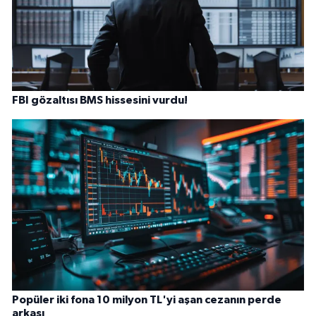
FBI gözaltısı BMS hissesini vurdu!
Popüler iki fona 10 milyon TL'yi aşan cezanın perde
arkası