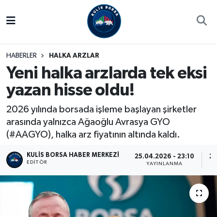
Borsa
Hava Durumu
HABERLER
HALKA ARZLAR
Hisse Yorumu
Trafik Durumu
Yeni halka arzlarda tek eksi
yazan hisse oldu!
Kulis Haber
Süper Lig Puan Durumu ve Fikstür
2026 yılında borsada işleme başlayan şirketler
Halka Arzlar
Tüm Manşetler
arasında yalnızca Ağaoğlu Avrasya GYO
(#AAGYO), halka arz fiyatının altında kaldı.
Ekonomi
Son Dakika Haberleri
KULIS BORSA HABER MERKEZI
25.04.2026 - 23:10
25
Haber Arşivi
EDITÖR
YAYINLANMA