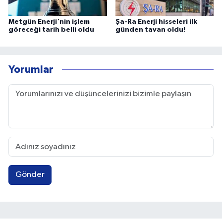
Metgün Enerji'nin işlem
Şa-Ra Enerji hisseleri ilk
göreceği tarih belli oldu
günden tavan oldu!
Yorumlar
Gönder