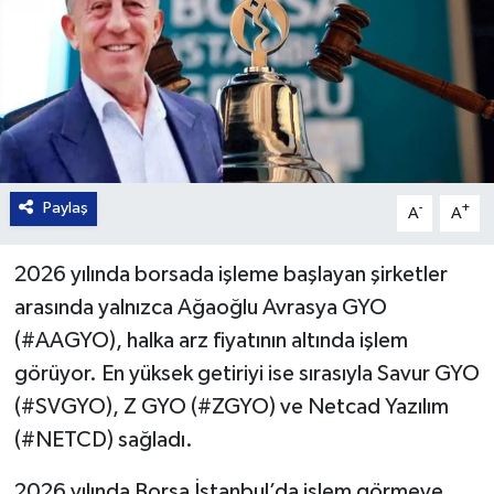
Paylaş
-
+
A
A
2026 yılında borsada işleme başlayan şirketler
arasında yalnızca Ağaoğlu Avrasya GYO
(#AAGYO), halka arz fiyatının altında işlem
görüyor. En yüksek getiriyi ise sırasıyla Savur GYO
(#SVGYO), Z GYO (#ZGYO) ve Netcad Yazılım
(#NETCD) sağladı.
2026 yılında Borsa İstanbul’da işlem görmeye