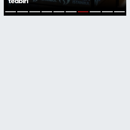
tedbiri
7
1
2
3
4
5
6
8
9
10