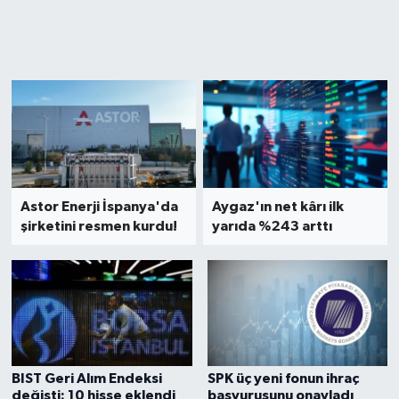
Astor Enerji İspanya'da
Aygaz'ın net kârı ilk
şirketini resmen kurdu!
yarıda %243 arttı
BIST Geri Alım Endeksi
SPK üç yeni fonun ihraç
değişti: 10 hisse eklendi
başvurusunu onayladı