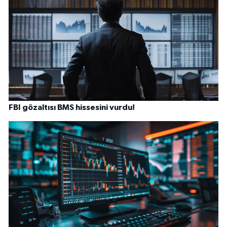
FBI gözaltısı BMS hissesini vurdu!