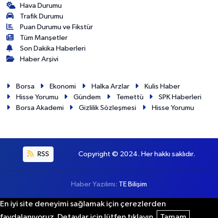
Hava Durumu
Trafik Durumu
Puan Durumu ve Fikstür
Tüm Manşetler
Son Dakika Haberleri
Haber Arşivi
Borsa
Ekonomi
Halka Arzlar
Kulis Haber
Hisse Yorumu
Gündem
Temettü
SPK Haberleri
Borsa Akademi
Gizlilik Sözleşmesi
Hisse Yorumu
RSS
Copyright © 2024. Her hakkı saklıdır.
Haber Yazılımı:
TE Bilişim
En iyi site deneyimi sağlamak için çerezlerden
faydalanıyoruz. Detaylar için lütfen tıklayın.
Tamam