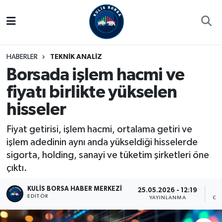
Borsa
Hava Durumu
HABERLER
TEKNİK ANALİZ
Hisse Yorumu
Trafik Durumu
Borsada işlem hacmi ve
fiyatı birlikte yükselen
Kulis Haber
Süper Lig Puan Durumu ve Fikstür
hisseler
Halka Arzlar
Tüm Manşetler
Fiyat getirisi, işlem hacmi, ortalama getiri ve
Ekonomi
Son Dakika Haberleri
işlem adedinin aynı anda yükseldiği hisselerde
sigorta, holding, sanayi ve tüketim şirketleri öne
Haber Arşivi
çıktı.
KULIS BORSA HABER MERKEZI
25.05.2026 - 12:19
EDITÖR
YAYINLANMA
OK