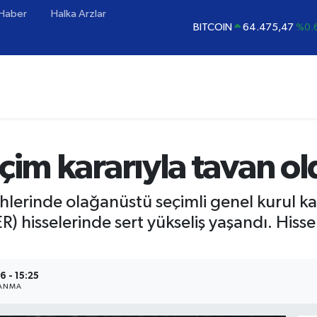
 Haber
Halka Arzlar
BITCOIN
64.475,47
%0.
DOLAR
47,5971
%0.
EURO
55,1336
%0.
STERLİN
64,2534
%0.
GRAM ALTIN
6518.23
%0
BİST100
13.703
çim kararıyla tavan o
hlerinde olağanüstü seçimli genel kurul ka
 hisselerinde sert yükseliş yaşandı. Hisse 
6 - 15:25
LANMA