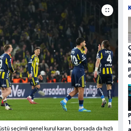
k
k
p
d
P
1
ü seçimli genel kurul kararı, borsada da hızlı