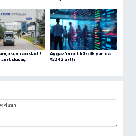
ançosunu açıkladı!
Aygaz'ın net kârı ilk yarıda
 sert düşüş
%243 arttı