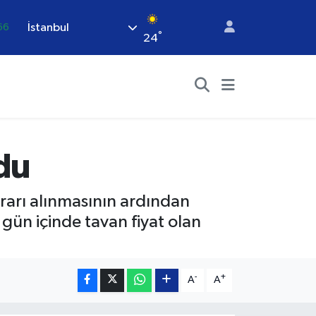
İstanbul
66
°
24
05
18
22
.39
%0
ldu
rarı alınmasının ardından
gün içinde tavan fiyat olan
-
+
A
A