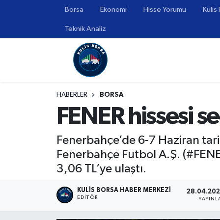
Borsa
Ekonomi
Hisse Yorumu
Kulis
Teknik Analiz
Borsa
Hava Durumu
Hisse Yorumu
Trafik Durumu
Kulis Haber
Süper Lig Puan Durumu ve Fikstür
HABERLER
BORSA
FENER hissesi se
Halka Arzlar
Tüm Manşetler
Ekonomi
Son Dakika Haberleri
Fenerbahçe’de 6-7 Haziran tari
Fenerbahçe Futbol A.Ş. (#FENER)
Haber Arşivi
3,06 TL’ye ulaştı.
KULIS BORSA HABER MERKEZI
28.04.202
EDITÖR
YAYIN