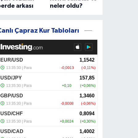
erde arkası
neler oldu?
Canlı Çapraz Kur Tabloları