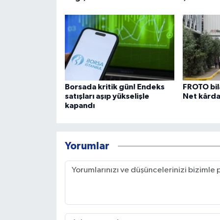
Borsada kritik gün! Endeks
FROTO bil
satışları aşıp yükselişle
Net kârda
kapandı
Yorumlar