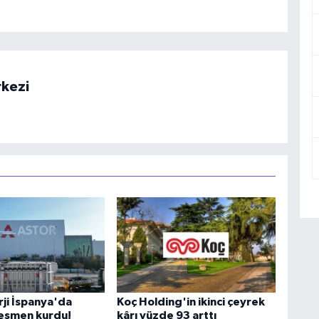
rkezi
rji İspanya'da
Koç Holding'in ikinci çeyrek
 resmen kurdu!
kârı yüzde 93 arttı