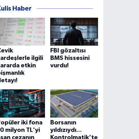
Kulis Haber
Çevik
FBI gözaltısı
ardeşlerle ilgili
BMS hissesini
ararda etkin
vurdu!
işmanlık
etayı!
opüler iki fona
Borsanın
0 milyon TL'yi
yıldızıydı...
aşan cezanın
Kontrolmatik’te