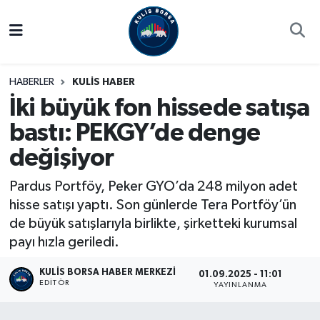
Borsa
Hava Durumu
HABERLER
KULİS HABER
Hisse Yorumu
Trafik Durumu
İki büyük fon hissede satışa
bastı: PEKGY’de denge
Kulis Haber
Süper Lig Puan Durumu ve Fikstür
değişiyor
Halka Arzlar
Tüm Manşetler
Pardus Portföy, Peker GYO’da 248 milyon adet
Ekonomi
Son Dakika Haberleri
hisse satışı yaptı. Son günlerde Tera Portföy’ün
de büyük satışlarıyla birlikte, şirketteki kurumsal
Haber Arşivi
payı hızla geriledi.
KULIS BORSA HABER MERKEZI
01.09.2025 - 11:01
EDITÖR
YAYINLANMA