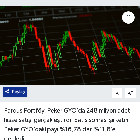
Paylaş
-
+
A
A
Pardus Portföy, Peker GYO’da 248 milyon adet
hisse satışı gerçekleştirdi. Satış sonrası şirketin
Peker GYO’daki payı %16,78’den %11,8’e
geriledi.