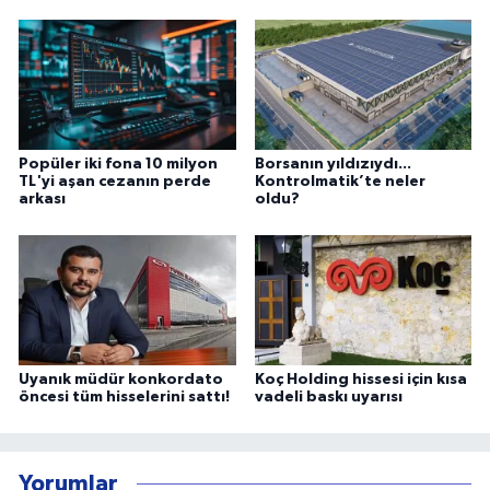
Popüler iki fona 10 milyon
Borsanın yıldızıydı...
TL'yi aşan cezanın perde
Kontrolmatik’te neler
arkası
oldu?
Uyanık müdür konkordato
Koç Holding hissesi için kısa
öncesi tüm hisselerini sattı!
vadeli baskı uyarısı
Yorumlar