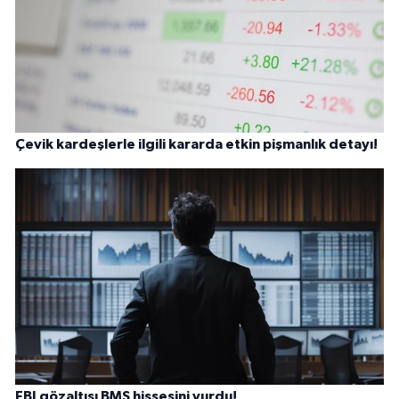
Çevik kardeşlerle ilgili kararda etkin pişmanlık detayı!
FBI gözaltısı BMS hissesini vurdu!