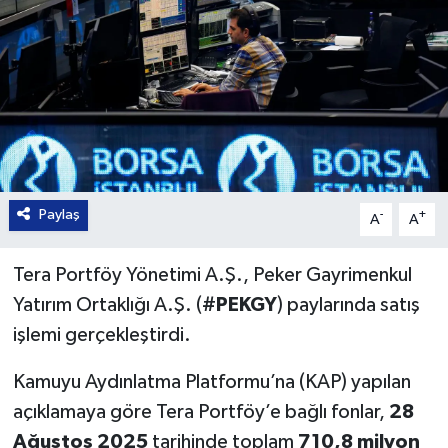
Paylaş
-
+
A
A
Tera Portföy Yönetimi A.Ş., Peker Gayrimenkul
Yatırım Ortaklığı A.Ş. (
#PEKGY
) paylarında satış
işlemi gerçekleştirdi.
Kamuyu Aydınlatma Platformu’na (KAP) yapılan
açıklamaya göre Tera Portföy’e bağlı fonlar,
28
Ağustos 2025
tarihinde toplam
710,8 milyon