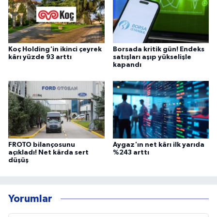
Koç Holding'in ikinci çeyrek
Borsada kritik gün! Endeks
kârı yüzde 93 arttı
satışları aşıp yükselişle
kapandı
FROTO bilançosunu
Aygaz'ın net kârı ilk yarıda
açıkladı! Net kârda sert
%243 arttı
düşüş
Yorumlar