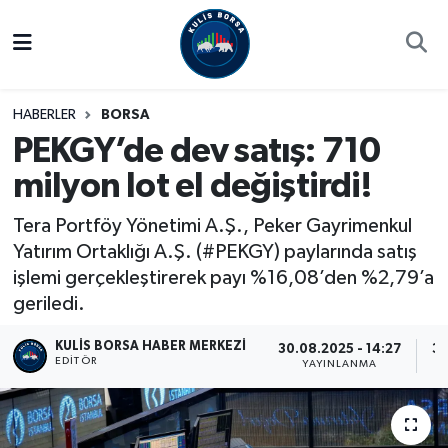
Borsa
Hava Durumu
HABERLER
BORSA
Hisse Yorumu
Trafik Durumu
PEKGY’de dev satış: 710
milyon lot el değiştirdi!
Kulis Haber
Süper Lig Puan Durumu ve Fikstür
Tera Portföy Yönetimi A.Ş., Peker Gayrimenkul
Halka Arzlar
Tüm Manşetler
Yatırım Ortaklığı A.Ş. (#PEKGY) paylarında satış
işlemi gerçekleştirerek payı %16,08’den %2,79’a
Ekonomi
Son Dakika Haberleri
geriledi.
Haber Arşivi
KULIS BORSA HABER MERKEZI
30.08.2025 - 14:27
30
EDITÖR
YAYINLANMA