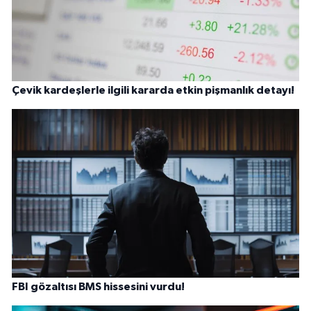
Çevik kardeşlerle ilgili kararda etkin pişmanlık detayı!
FBI gözaltısı BMS hissesini vurdu!