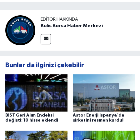
EDITÖR HAKKINDA
Kulis Borsa Haber Merkezi
Bunlar da ilginizi çekebilir
BIST Geri Alım Endeksi
Astor Enerji İspanya'da
değişti: 10 hisse eklendi
şirketini resmen kurdu!