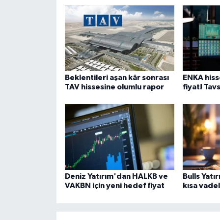
Beklentileri aşan kâr sonrası
ENKA hiss
TAV hissesine olumlu rapor
fiyat! Tav
Deniz Yatırım'dan HALKB ve
Bulls Yatır
VAKBN için yeni hedef fiyat
kısa vadel