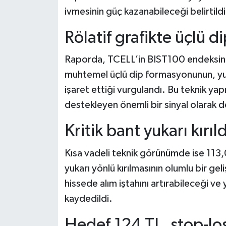
ivmesinin güç kazanabileceği belirtildi
Rölatif grafikte üçlü di
Raporda, TCELL’in BIST100 endeksine
muhtemel üçlü dip formasyonunun, yu
işaret ettiği vurgulandı. Bu teknik ya
destekleyen önemli bir sinyal olarak d
Kritik bant yukarı kırıld
Kısa vadeli teknik görünümde ise 113,
yukarı yönlü kırılmasının olumlu bir gel
hissede alım iştahını artırabileceği ve
kaydedildi.
Hedef 124 TL, stop-lo