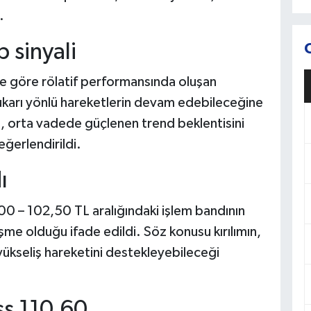
.
p sinyali
 göre rölatif performansında oluşan
karı yönlü hareketlerin devam edebileceğine
pı, orta vadede güçlenen trend beklentisini
eğerlendirildi.
ı
00 – 102,50 TL aralığındaki işlem bandının
işme olduğu ifade edildi. Söz konusu kırılımın,
 yükseliş hareketini destekleyebileceği
ss 110,60