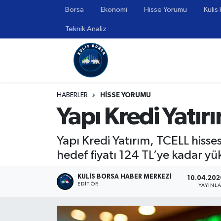
Borsa
Ekonomi
Hisse Yorumu
Kulis
Teknik Analiz
Borsa
Hava Durumu
Hisse Yorumu
Trafik Durumu
Kulis Haber
Süper Lig Puan Durumu ve Fikstür
HABERLER
HİSSE YORUMU
Yapı Kredi Yatır
Halka Arzlar
Tüm Manşetler
Ekonomi
Son Dakika Haberleri
Yapı Kredi Yatırım, TCELL hisse
hedef fiyatı 124 TL’ye kadar yük
Haber Arşivi
KULIS BORSA HABER MERKEZI
10.04.2026
EDITÖR
YAYINL