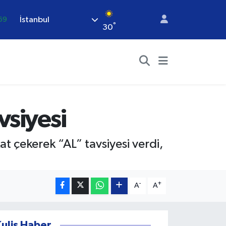
İstanbul
69
°
30
06
.1
21
.32
48
vsiyesi
t çekerek “AL” tavsiyesi verdi,
-
+
A
A
Kulis Haber