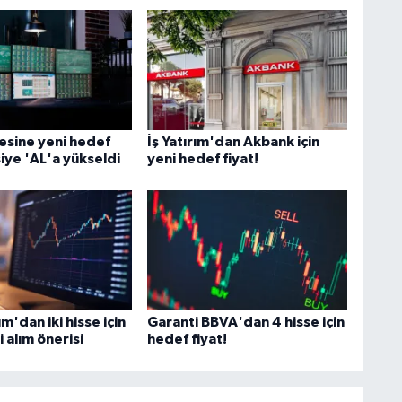
esine yeni hedef
İş Yatırım'dan Akbank için
siye 'AL'a yükseldi
yeni hedef fiyat!
ım'dan iki hisse için
Garanti BBVA'dan 4 hisse için
i alım önerisi
hedef fiyat!