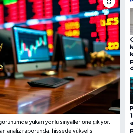
k
k
p
d
P
1
 görünümde yukarı yönlü sinyaller öne çıkıyor.
p
an analiz raporunda, hissede yükseliş