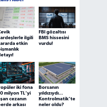
Çevik
FBI gözaltısı
ardeşlerle ilgili
BMS hissesini
ararda etkin
vurdu!
işmanlık
etayı!
opüler iki fona
Borsanın
0 milyon TL'yi
yıldızıydı...
aşan cezanın
Kontrolmatik’te
erde arkası
neler oldu?