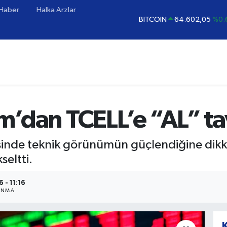
 Haber
Halka Arzlar
BITCOIN
64.602,05
%0.
DOLAR
47,5986
%0.
EURO
55,0700
%0
STERLİN
64,2438
%0.
GRAM ALTIN
6513.94
%0
BİST100
13.768
%
ım’dan TCELL’e “AL” ta
sinde teknik görünümün güçlendiğine dikka
seltti.
 - 11:16
ANMA