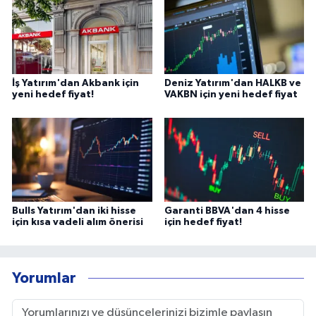
İş Yatırım'dan Akbank için
Deniz Yatırım'dan HALKB ve
yeni hedef fiyat!
VAKBN için yeni hedef fiyat
Bulls Yatırım'dan iki hisse
Garanti BBVA'dan 4 hisse
için kısa vadeli alım önerisi
için hedef fiyat!
Yorumlar