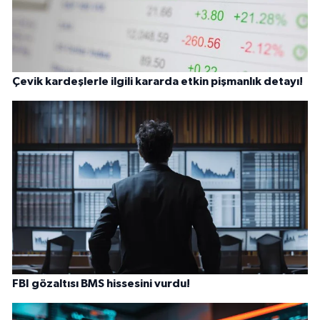
Çevik kardeşlerle ilgili kararda etkin pişmanlık detayı!
FBI gözaltısı BMS hissesini vurdu!