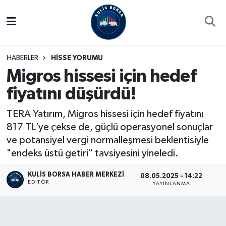
Borsa
Hava Durumu
HABERLER
HİSSE YORUMU
Hisse Yorumu
Trafik Durumu
Migros hissesi için hedef
fiyatını düşürdü!
Kulis Haber
Süper Lig Puan Durumu ve Fikstür
TERA Yatırım, Migros hissesi için hedef fiyatını
Halka Arzlar
Tüm Manşetler
817 TL’ye çekse de, güçlü operasyonel sonuçlar
ve potansiyel vergi normalleşmesi beklentisiyle
Ekonomi
Son Dakika Haberleri
"endeks üstü getiri" tavsiyesini yineledi.
Haber Arşivi
KULIS BORSA HABER MERKEZI
08.05.2025 - 14:22
EDITÖR
YAYINLANMA