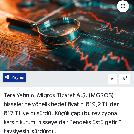
Paylaş
-
+
A
A
Tera Yatırım, Migros Ticaret A.Ş. (MGROS)
hisselerine yönelik hedef fiyatını 819,2 TL’den
817 TL’ye düşürdü. Küçük çaplı bu revizyona
karşın kurum, hisseye dair “endeks üstü getiri”
tavsiyesini sürdürdü.