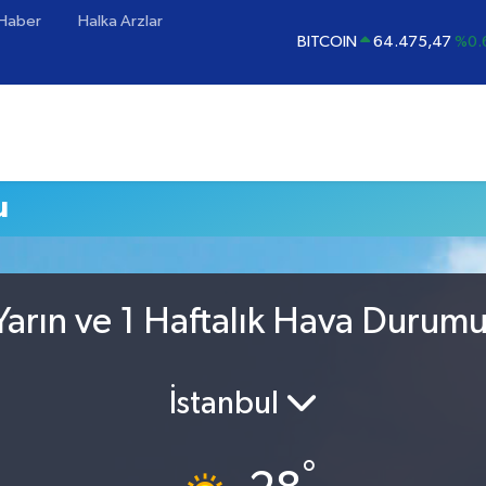
 Haber
Halka Arzlar
BITCOIN
64.475,47
%0.
DOLAR
47,5986
%0.
EURO
55,0700
%0
STERLİN
64,2438
%0.
GRAM ALTIN
6518.23
%0
u
BİST100
13.703
arın ve 1 Haftalık Hava Durum
İstanbul
°