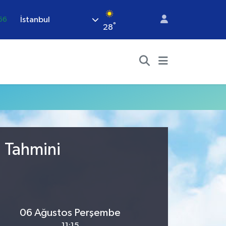
İstanbul
66
°
28
06
.1
21
.39
%0
u Tahmini
06 Ağustos Perşembe
11:15