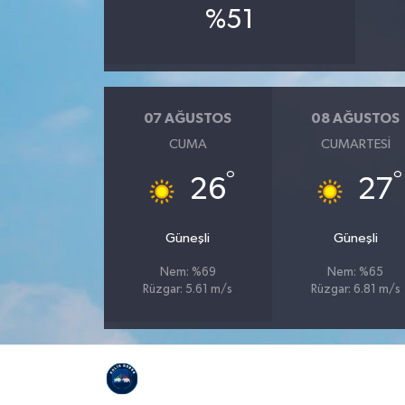
%51
07 AĞUSTOS
08 AĞUSTOS
CUMA
CUMARTESI
°
°
26
27
Güneşli
Güneşli
Nem: %69
Nem: %65
Rüzgar: 5.61 m/s
Rüzgar: 6.81 m/s