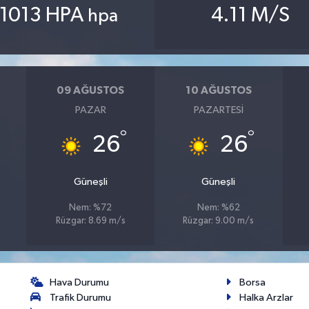
1013 HPA
4.11 M/S
hpa
09 AĞUSTOS
10 AĞUSTOS
PAZAR
PAZARTESI
°
°
26
26
Güneşli
Güneşli
Nem: %72
Nem: %62
Rüzgar: 8.69 m/s
Rüzgar: 9.00 m/s
Hava Durumu
Borsa
Trafik Durumu
Halka Arzlar