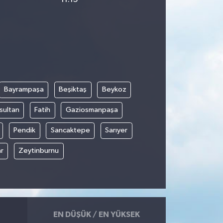
Bayrampaşa
Beşiktaş
Beykoz
sultan
Fatih
Gaziosmanpaşa
Pendik
Sancaktepe
Sarıyer
r
Zeytinburnu
EN DÜŞÜK / EN YÜKSEK