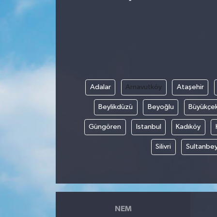
Adalar
Arnavutköy
Ataşehir
Beylikdüzü
Beyoğlu
Büyükçe
Güngören
Istanbul
Kadıköy
Silivri
Sultanbey
NEM