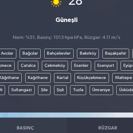
28
Güneşli
Nem: %51, Basınç: 1013 hpa hPa, Rüzgar: 4.11 m/s
Avcılar
Bağcılar
Bahçelievler
Bakırköy
Başakşehir
kmece
Çatalca
Çekmeköy
Esenler
Esenyurt
Eyüp
Kâğıthane
Kağıthane
Kartal
Küçükçekmece
Maltepe
li
Sultangazi
Şile
Şişli
Tuzla
Ümraniye
Üsküda
BASINÇ
RÜZGAR