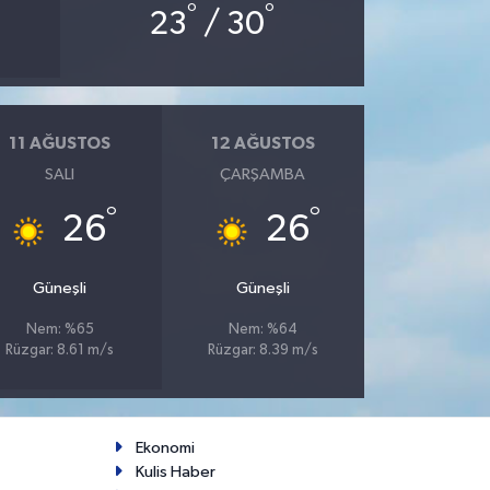
°
°
23
/ 30
11 AĞUSTOS
12 AĞUSTOS
SALI
ÇARŞAMBA
°
°
26
26
Güneşli
Güneşli
Nem: %65
Nem: %64
Rüzgar: 8.61 m/s
Rüzgar: 8.39 m/s
Ekonomi
Kulis Haber