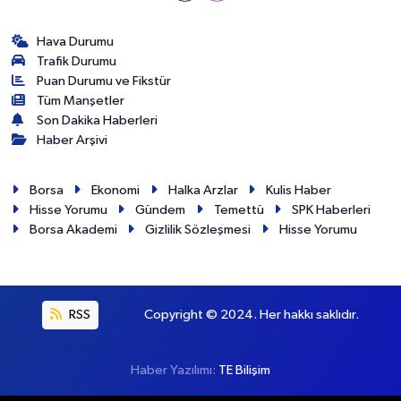
Hava Durumu
Trafik Durumu
Puan Durumu ve Fikstür
Tüm Manşetler
Son Dakika Haberleri
Haber Arşivi
Borsa
Ekonomi
Halka Arzlar
Kulis Haber
Hisse Yorumu
Gündem
Temettü
SPK Haberleri
Borsa Akademi
Gizlilik Sözleşmesi
Hisse Yorumu
RSS
Copyright © 2024. Her hakkı saklıdır.
Haber Yazılımı:
TE Bilişim