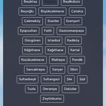
Beşiktaş
Beykoz
Beylikdüzü
Beyoğlu
Büyükçekmece
Çatalca
Çekmeköy
Esenler
Esenyurt
Eyüpsultan
Fatih
Gaziosmanpaşa
Güngören
Istanbul
Kadıköy
Kâğıthane
Kağıthane
Kartal
Küçükçekmece
Maltepe
Pendik
Sancaktepe
Sarıyer
Silivri
Sultanbeyli
Sultangazi
Şile
Şişli
Tuzla
Ümraniye
Üsküdar
Zeytinburnu