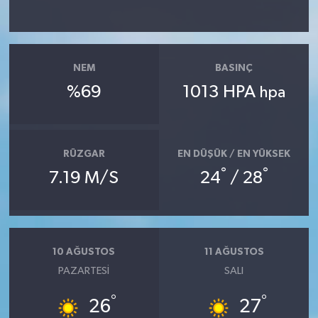
NEM
BASINÇ
%69
1013 HPA
hpa
RÜZGAR
EN DÜŞÜK / EN YÜKSEK
°
°
7.19 M/S
24
/ 28
10 AĞUSTOS
11 AĞUSTOS
PAZARTESI
SALI
°
°
26
27