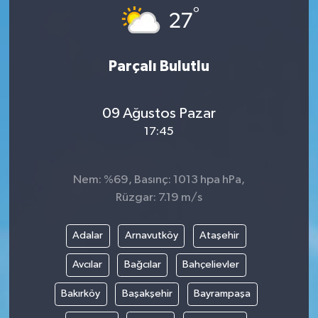
°
27
Parçalı Bulutlu
09 Ağustos Pazar
17:45
Nem: %69, Basınç: 1013 hpa hPa,
Rüzgar: 7.19 m/s
Adalar
Arnavutköy
Ataşehir
Avcılar
Bağcılar
Bahçelievler
Bakırköy
Başakşehir
Bayrampaşa