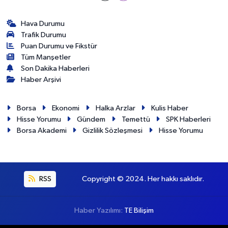
Hava Durumu
Trafik Durumu
Puan Durumu ve Fikstür
Tüm Manşetler
Son Dakika Haberleri
Haber Arşivi
Borsa
Ekonomi
Halka Arzlar
Kulis Haber
Hisse Yorumu
Gündem
Temettü
SPK Haberleri
Borsa Akademi
Gizlilik Sözleşmesi
Hisse Yorumu
RSS
Copyright © 2024. Her hakkı saklıdır.
Haber Yazılımı:
TE Bilişim