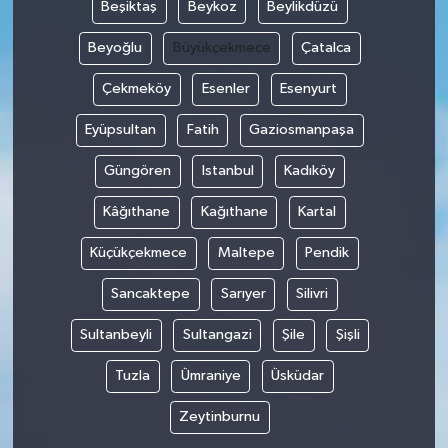
Beşiktaş
Beykoz
Beylikdüzü
Beyoğlu
Büyükçekmece
Çatalca
Çekmeköy
Esenler
Esenyurt
Eyüpsultan
Fatih
Gaziosmanpaşa
Güngören
Istanbul
Kadıköy
Kâğıthane
Kağıthane
Kartal
Küçükçekmece
Maltepe
Pendik
Sancaktepe
Sarıyer
Silivri
Sultanbeyli
Sultangazi
Şile
Şişli
Tuzla
Ümraniye
Üsküdar
Zeytinburnu