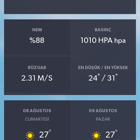
NEM
BASINÇ
%88
1010 HPA
hpa
RÜZGAR
EN DÜŞÜK / EN YÜKSEK
°
°
2.31 M/S
24
/ 31
08 AĞUSTOS
09 AĞUSTOS
CUMARTESI
PAZAR
°
°
27
27