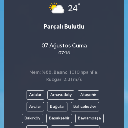
°
24
Parçalı Bulutlu
07 Ağustos Cuma
07:15
Nem: %88, Basınç: 1010 hpa hPa,
Rüzgar: 2.31 m/s
Adalar
Arnavutköy
Ataşehir
Avcılar
Bağcılar
Bahçelievler
Bakırköy
Başakşehir
Bayrampaşa