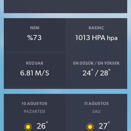
NEM
BASINÇ
%73
1013 HPA
hpa
RÜZGAR
EN DÜŞÜK / EN YÜKSEK
°
°
6.81 M/S
24
/ 28
10 AĞUSTOS
11 AĞUSTOS
PAZARTESI
SALI
°
°
26
27