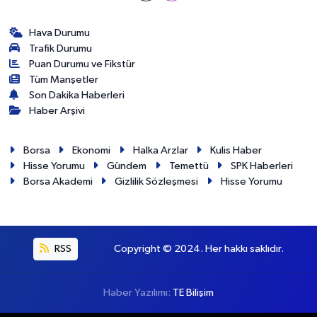
Hava Durumu
Trafik Durumu
Puan Durumu ve Fikstür
Tüm Manşetler
Son Dakika Haberleri
Haber Arşivi
Borsa
Ekonomi
Halka Arzlar
Kulis Haber
Hisse Yorumu
Gündem
Temettü
SPK Haberleri
Borsa Akademi
Gizlilik Sözleşmesi
Hisse Yorumu
RSS
Copyright © 2024. Her hakkı saklıdır.
Haber Yazılımı:
TE Bilişim