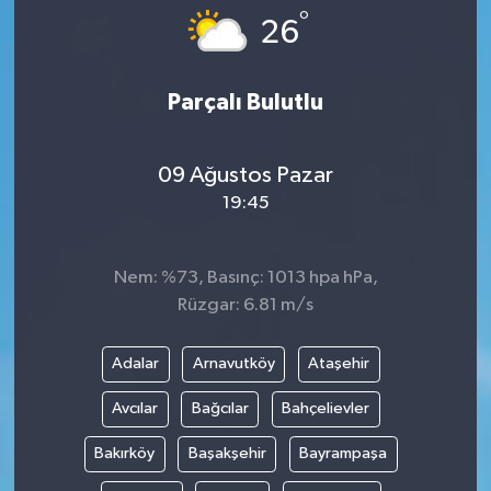
°
26
Parçalı Bulutlu
09 Ağustos Pazar
19:45
Nem: %73, Basınç: 1013 hpa hPa,
Rüzgar: 6.81 m/s
Adalar
Arnavutköy
Ataşehir
Avcılar
Bağcılar
Bahçelievler
Bakırköy
Başakşehir
Bayrampaşa