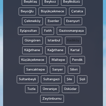
Beşiktaş
Beykoz
Beylikdüzü
Beyoğlu
Büyükçekmece
Çatalca
Çekmeköy
Esenler
Esenyurt
Eyüpsultan
Fatih
Gaziosmanpaşa
Güngören
Istanbul
Kadıköy
Kâğıthane
Kağıthane
Kartal
Küçükçekmece
Maltepe
Pendik
Sancaktepe
Sarıyer
Silivri
Sultanbeyli
Sultangazi
Şile
Şişli
Tuzla
Ümraniye
Üsküdar
Zeytinburnu