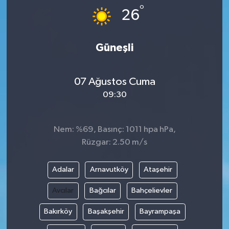
°
26
Güneşli
07 Ağustos Cuma
09:30
Nem: %69, Basınç: 1011 hpa hPa,
Rüzgar: 2.50 m/s
Adalar
Arnavutköy
Ataşehir
Avcılar
Bağcılar
Bahçelievler
Bakırköy
Başakşehir
Bayrampaşa