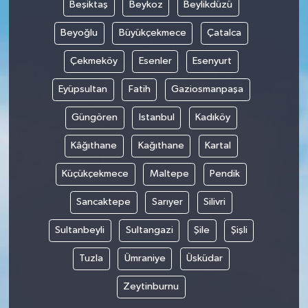
Beşiktaş
Beykoz
Beylikdüzü
Beyoğlu
Büyükçekmece
Çatalca
Çekmeköy
Esenler
Esenyurt
Eyüpsultan
Fatih
Gaziosmanpaşa
Güngören
Istanbul
Kadıköy
Kâğıthane
Kağıthane
Kartal
Küçükçekmece
Maltepe
Pendik
Sancaktepe
Sarıyer
Silivri
Sultanbeyli
Sultangazi
Şile
Şişli
Tuzla
Ümraniye
Üsküdar
Zeytinburnu