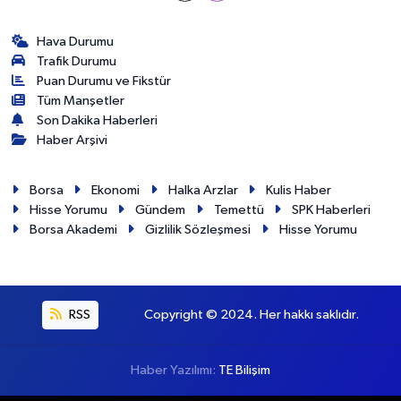
Hava Durumu
Trafik Durumu
Puan Durumu ve Fikstür
Tüm Manşetler
Son Dakika Haberleri
Haber Arşivi
Borsa
Ekonomi
Halka Arzlar
Kulis Haber
Hisse Yorumu
Gündem
Temettü
SPK Haberleri
Borsa Akademi
Gizlilik Sözleşmesi
Hisse Yorumu
RSS
Copyright © 2024. Her hakkı saklıdır.
Haber Yazılımı:
TE Bilişim