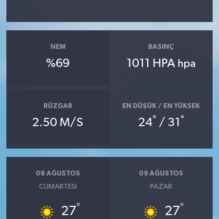
NEM
BASINÇ
%69
1011 HPA
hpa
RÜZGAR
EN DÜŞÜK / EN YÜKSEK
°
°
2.50 M/S
24
/ 31
08 AĞUSTOS
09 AĞUSTOS
CUMARTESI
PAZAR
°
°
27
27