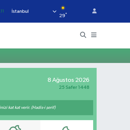
İstanbul
.11
°
29
18
32
38
.03
14
8 Ağustos 2026
25 Safer 1448
i kat kat verir. (Hadis-i şerif)