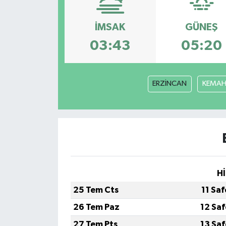
İMSAK
GÜNEŞ
03:43
05:20
ERZİNCAN
KEMA
Hİ
25 Tem Cts
11 Sa
26 Tem Paz
12 Sa
27 Tem Pts
13 Sa