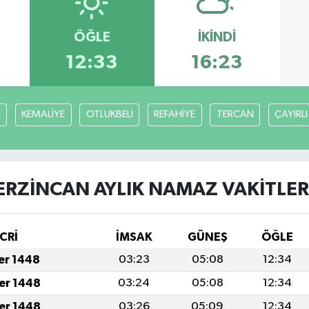
ÖĞLE
İKINDI
12:33
16:23
H
KEMALİYE
OTLUKBELİ
REFAHİYE
TERCAN
ÇAYIRLI
ERZİNCAN AYLIK NAMAZ VAKITLER
CRİ
İMSAK
GÜNEŞ
ÖĞLE
fer 1448
03:23
05:08
12:34
fer 1448
03:24
05:08
12:34
fer 1448
03:26
05:09
12:34