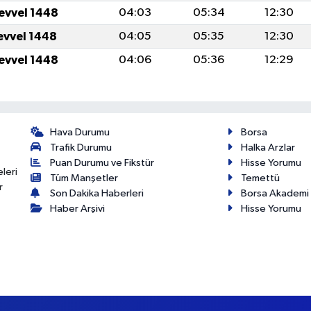
levvel 1448
04:03
05:34
12:30
levvel 1448
04:05
05:35
12:30
levvel 1448
04:06
05:36
12:29
Hava Durumu
Borsa
Trafik Durumu
Halka Arzlar
Puan Durumu ve Fikstür
Hisse Yorumu
eleri
Tüm Manşetler
Temettü
r
Son Dakika Haberleri
Borsa Akademi
Haber Arşivi
Hisse Yorumu