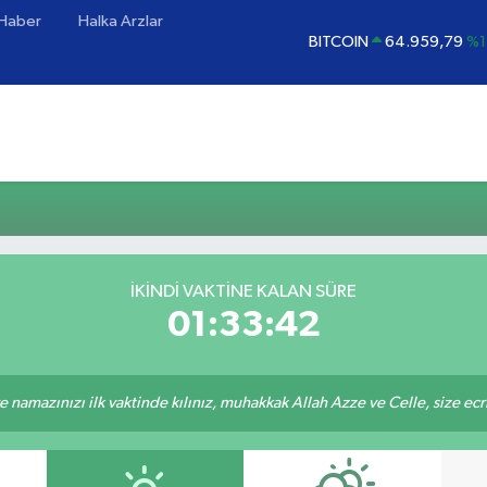
 Haber
Halka Arzlar
BITCOIN
64.959,79
%1
DOLAR
47,7436
%0.
EURO
55,2510
%0.
STERLİN
64,4811
%0.
GRAM ALTIN
6660.55
%0
BİST100
13.779
%-
İKINDI VAKTINE KALAN SÜRE
01:33:42
 namazınızı ilk vaktinde kılınız, muhakkak Allah Azze ve Celle, size ecriniz