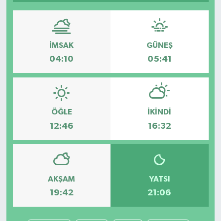
İMSAK
GÜNEŞ
04:10
05:41
ÖĞLE
İKINDI
12:46
16:32
AKŞAM
YATSI
19:42
21:06