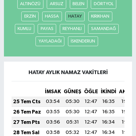
ALTINÖZÜ
ARSUZ
BELEN
DÖRTYOL
ERZİN
HASSA
HATAY
KIRIKHAN
KUMLU
PAYAS
REYHANLI
SAMANDAĞ
YAYLADAĞI
İSKENDERUN
HATAY AYLIK NAMAZ VAKITLERI
İMSAK
GÜNEŞ
ÖĞLE
İKINDI
AKŞA
25 Tem Cts
03:54
05:30
12:47
16:35
19:54
26 Tem Paz
03:55
05:30
12:47
16:35
19:54
27 Tem Pts
03:56
05:31
12:47
16:34
19:53
28 Tem Sal
03:58
05:32
12:47
16:34
19:52