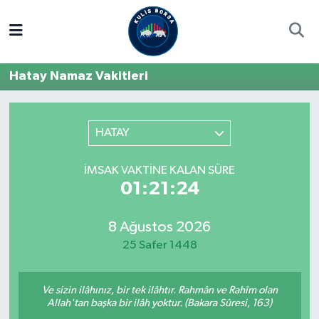
Borsa
Hava Durumu
Hatay Namaz Vakitleri
Hisse Yorumu
Trafik Durumu
Kulis Haber
Süper Lig Puan Durumu ve Fikstür
HATAY
Halka Arzlar
Tüm Manşetler
İMSAK VAKTINE KALAN SÜRE
01:21:24
Ekonomi
Son Dakika Haberleri
8 Ağustos 2026
Haber Arşivi
25 Safer 1448
Ve sizin ilâhınız, bir tek ilâhtır. Rahmân ve Rahîm olan
Allah'tan başka bir ilâh yoktur. (Bakara Sûresi, 163)