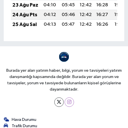
23 Ağu Paz
04:10
05:45
12:42
16:28
19:30
24 Ağu Pts
04:12
05:46
12:42
16:27
19:29
25 Ağu Sal
04:13
05:47
12:42
16:26
19:27
Burada yer alan yatırım haber, bilgi, yorum ve tavsiyeleri yatırım
danışmanlığı kapsamında değildir. Burada yer alan yorum ve
tavsiyeler, yorum ve tavsiyede bulunanların kişisel görüşlerine
dayanmaktadır.
Hava Durumu
Trafik Durumu