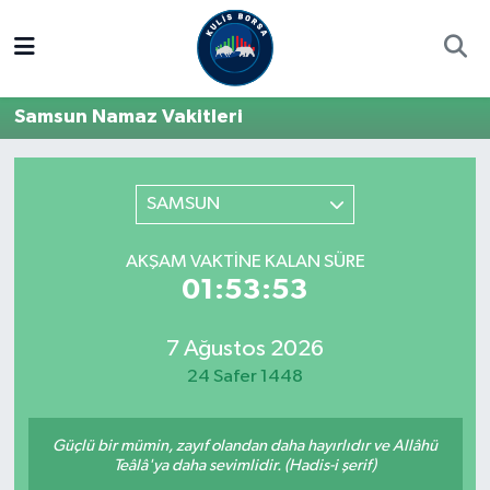
Borsa
Hava Durumu
Samsun Namaz Vakitleri
Hisse Yorumu
Trafik Durumu
Kulis Haber
Süper Lig Puan Durumu ve Fikstür
SAMSUN
Halka Arzlar
Tüm Manşetler
AKŞAM VAKTINE KALAN SÜRE
01:53:53
Ekonomi
Son Dakika Haberleri
7 Ağustos 2026
Haber Arşivi
24 Safer 1448
Güçlü bir mümin, zayıf olandan daha hayırlıdır ve Allâhü
Teâlâ'ya daha sevimlidir. (Hadis-i şerif)