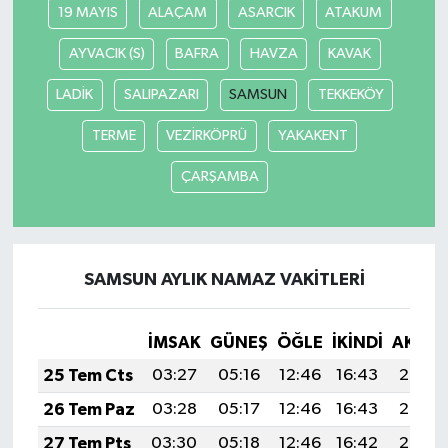
19 MAYIS
ALAÇAM
ASARCIK
ATAKUM
AYVACIK (S)
BAFRA
HAVZA
KAVAK
LADİK
SALIPAZARI
SAMSUN
TEKKEKÖY
TERME
VEZİRKÖPRÜ
YAKAKENT
ÇARŞAMBA
SAMSUN AYLIK NAMAZ VAKITLERI
İMSAK
GÜNEŞ
ÖĞLE
İKINDI
AKŞA
25 Tem Cts
03:27
05:16
12:46
16:43
20:07
26 Tem Paz
03:28
05:17
12:46
16:43
20:06
27 Tem Pts
03:30
05:18
12:46
16:42
20:05