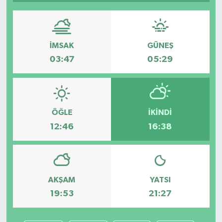
İMSAK
GÜNEŞ
03:47
05:29
ÖĞLE
İKINDI
12:46
16:38
AKŞAM
YATSI
19:53
21:27