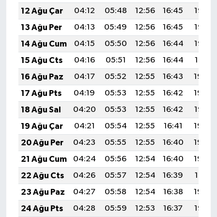
12 Ağu Çar
04:12
05:48
12:56
16:45
19:55
13 Ağu Per
04:13
05:49
12:56
16:45
19:53
14 Ağu Cum
04:15
05:50
12:56
16:44
19:52
15 Ağu Cts
04:16
05:51
12:56
16:44
19:51
16 Ağu Paz
04:17
05:52
12:55
16:43
19:49
17 Ağu Pts
04:19
05:53
12:55
16:42
19:48
18 Ağu Sal
04:20
05:53
12:55
16:42
19:47
19 Ağu Çar
04:21
05:54
12:55
16:41
19:45
20 Ağu Per
04:23
05:55
12:55
16:40
19:44
21 Ağu Cum
04:24
05:56
12:54
16:40
19:42
22 Ağu Cts
04:26
05:57
12:54
16:39
19:41
23 Ağu Paz
04:27
05:58
12:54
16:38
19:39
24 Ağu Pts
04:28
05:59
12:53
16:37
19:38