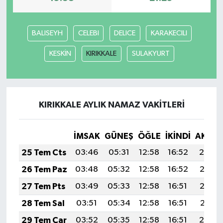
BALISEYH
CELEBI
DELICE
KARAKECILI
KESKİN
KIRIKKALE
SULAKYURT
KIRIKKALE AYLIK NAMAZ VAKITLERI
İMSAK
GÜNEŞ
ÖĞLE
İKINDI
AKŞA
25 Tem Cts
03:46
05:31
12:58
16:52
20:14
26 Tem Paz
03:48
05:32
12:58
16:52
20:13
27 Tem Pts
03:49
05:33
12:58
16:51
20:12
28 Tem Sal
03:51
05:34
12:58
16:51
20:11
29 Tem Çar
03:52
05:35
12:58
16:51
20:10