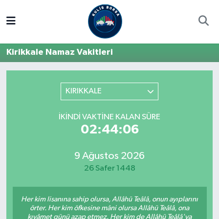
Borsa
Hava Durumu
Kirikkale Namaz Vakitleri
Hisse Yorumu
Trafik Durumu
Kulis Haber
Süper Lig Puan Durumu ve Fikstür
KIRIKKALE
Halka Arzlar
Tüm Manşetler
İKINDI VAKTINE KALAN SÜRE
02:44:06
Ekonomi
Son Dakika Haberleri
9 Ağustos 2026
Haber Arşivi
26 Safer 1448
Her kim lisanına sahip olursa, Allâhü Teâlâ, onun ayıplarını
örter. Her kim öfkesine mâni olursa Allâhü Teâlâ, ona
kıyâmet günü azap etmez. Her kim de Allâhü Teâlâ'ya