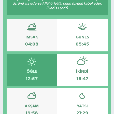
özrünü arz ederse Allâhü Teâlâ, onun özrünü kabul eder.
(Hadis-i şerif)
İMSAK
GÜNEŞ
04:08
05:45
ÖĞLE
İKINDI
12:57
16:47
AKŞAM
YATSI
19:58
21:29