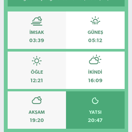
İMSAK
GÜNEŞ
03:39
05:12
ÖĞLE
İKINDI
12:21
16:09
AKŞAM
YATSI
19:20
20:47