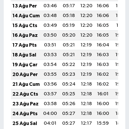
13 Ağu Per
03:46
05:17
12:20
16:06
19:13
14 Ağu Cum
03:48
05:18
12:20
16:06
19:12
15 Ağu Cts
03:49
05:19
12:20
16:05
19:11
16 Ağu Paz
03:50
05:20
12:20
16:05
19:09
17 Ağu Pts
03:51
05:21
12:19
16:04
19:08
18 Ağu Sal
03:53
05:21
12:19
16:03
19:07
19 Ağu Çar
03:54
05:22
12:19
16:03
19:06
20 Ağu Per
03:55
05:23
12:19
16:02
19:04
21 Ağu Cum
03:56
05:24
12:18
16:02
19:03
22 Ağu Cts
03:57
05:25
12:18
16:01
19:02
23 Ağu Paz
03:58
05:26
12:18
16:00
19:00
24 Ağu Pts
04:00
05:27
12:18
16:00
18:59
25 Ağu Sal
04:01
05:27
12:17
15:59
18:58