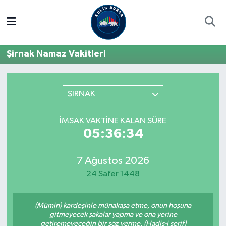
Borsa
Hava Durumu
Şirnak Namaz Vakitleri
Hisse Yorumu
Trafik Durumu
Kulis Haber
Süper Lig Puan Durumu ve Fikstür
ŞIRNAK
Halka Arzlar
Tüm Manşetler
İMSAK VAKTINE KALAN SÜRE
05:36:34
Ekonomi
Son Dakika Haberleri
7 Ağustos 2026
Haber Arşivi
24 Safer 1448
(Mümin) kardeşinle münakaşa etme, onun hoşuna
gitmeyecek şakalar yapma ve ona yerine
getiremeyeceğin bir söz verme. (Hadis-i şerif)