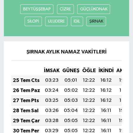
BEYTÜŞŞEBAP
CİZRE
GÜÇLÜKONAK
SİLOPİ
ULUDERE
İDİL
ŞIRNAK
ŞIRNAK AYLIK NAMAZ VAKITLERI
İMSAK
GÜNEŞ
ÖĞLE
İKINDI
AKŞA
25 Tem Cts
03:23
05:01
12:22
16:12
19:32
26 Tem Paz
03:24
05:02
12:22
16:12
19:31
27 Tem Pts
03:25
05:03
12:22
16:12
19:31
28 Tem Sal
03:26
05:04
12:22
16:11
19:30
29 Tem Çar
03:28
05:05
12:22
16:11
19:29
30 Tem Per
03:29
05:05
12:22
16:11
19:28