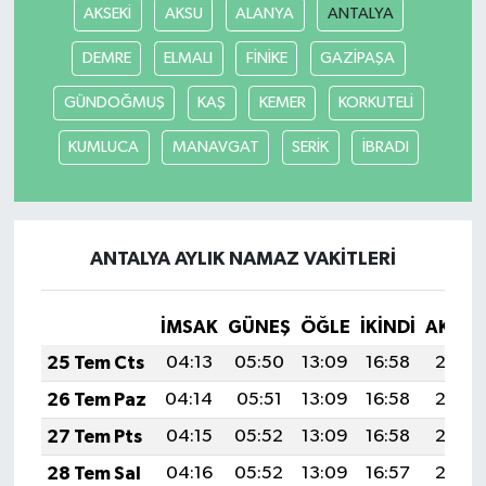
AKSEKİ
AKSU
ALANYA
ANTALYA
DEMRE
ELMALI
FİNİKE
GAZİPAŞA
GÜNDOĞMUŞ
KAŞ
KEMER
KORKUTELİ
KUMLUCA
MANAVGAT
SERİK
İBRADI
ANTALYA AYLIK NAMAZ VAKITLERI
İMSAK
GÜNEŞ
ÖĞLE
İKINDI
AKŞA
25 Tem Cts
04:13
05:50
13:09
16:58
20:18
26 Tem Paz
04:14
05:51
13:09
16:58
20:17
27 Tem Pts
04:15
05:52
13:09
16:58
20:16
28 Tem Sal
04:16
05:52
13:09
16:57
20:15