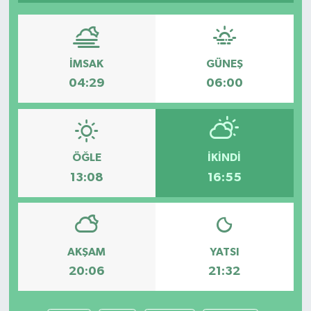
İMSAK
GÜNEŞ
04:29
06:00
ÖĞLE
İKINDI
13:08
16:55
AKŞAM
YATSI
20:06
21:32