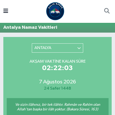
Borsa
Hava Durumu
Antalya Namaz Vakitleri
Hisse Yorumu
Trafik Durumu
Kulis Haber
Süper Lig Puan Durumu ve Fikstür
ANTALYA
Halka Arzlar
Tüm Manşetler
AKŞAM VAKTINE KALAN SÜRE
02:22:03
Ekonomi
Son Dakika Haberleri
7 Ağustos 2026
Haber Arşivi
24 Safer 1448
Ve sizin ilâhınız, bir tek ilâhtır. Rahmân ve Rahîm olan
Allah'tan başka bir ilâh yoktur. (Bakara Sûresi, 163)