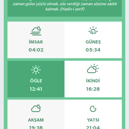
zaman güler yüzlü olmak, söz verdiği zaman sözüne sâdık
kalmak. (Hadis-i şerif)
İMSAK
GÜNEŞ
04:02
05:34
ÖĞLE
İKINDI
12:41
16:28
AKŞAM
YATSI
19:38
21:04