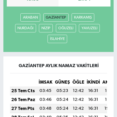
ARABAN
GAZİANTEP
KARKAMIŞ
NURDAĞI
NİZİP
OĞUZELİ
YAVUZELİ
İSLAHİYE
GAZİANTEP AYLIK NAMAZ VAKITLERI
İMSAK
GÜNEŞ
ÖĞLE
İKINDI
AKŞA
25 Tem Cts
03:45
05:23
12:42
16:31
19:51
26 Tem Paz
03:46
05:24
12:42
16:31
19:51
27 Tem Pts
03:48
05:24
12:42
16:31
19:50