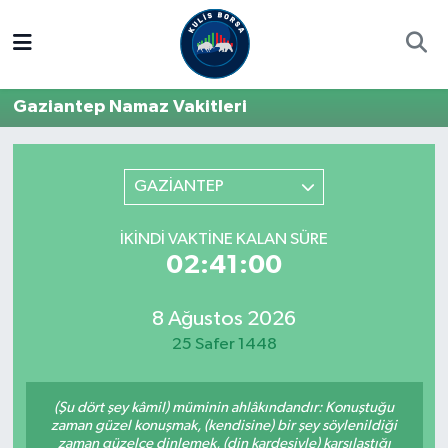
Borsa
Hava Durumu
Gaziantep Namaz Vakitleri
Hisse Yorumu
Trafik Durumu
Kulis Haber
Süper Lig Puan Durumu ve Fikstür
GAZİANTEP
Halka Arzlar
Tüm Manşetler
İKINDI VAKTINE KALAN SÜRE
02:41:00
Ekonomi
Son Dakika Haberleri
8 Ağustos 2026
Haber Arşivi
25 Safer 1448
(Şu dört şey kâmil) müminin ahlâkındandır: Konuştuğu
zaman güzel konuşmak, (kendisine) bir şey söylenildiği
zaman güzelce dinlemek, (din kardeşiyle) karşılaştığı