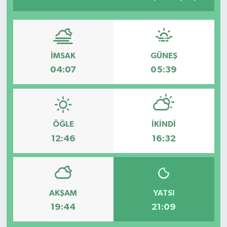
İMSAK
GÜNEŞ
04:07
05:39
ÖĞLE
İKINDI
12:46
16:32
AKŞAM
YATSI
19:44
21:09