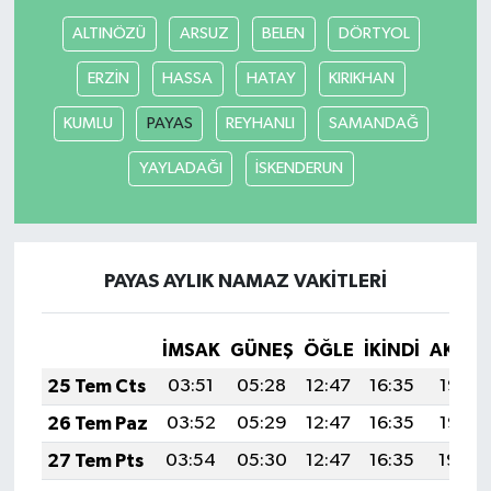
ALTINÖZÜ
ARSUZ
BELEN
DÖRTYOL
ERZİN
HASSA
HATAY
KIRIKHAN
KUMLU
PAYAS
REYHANLI
SAMANDAĞ
YAYLADAĞI
İSKENDERUN
PAYAS AYLIK NAMAZ VAKITLERI
İMSAK
GÜNEŞ
ÖĞLE
İKINDI
AKŞA
25 Tem Cts
03:51
05:28
12:47
16:35
19:55
26 Tem Paz
03:52
05:29
12:47
16:35
19:55
27 Tem Pts
03:54
05:30
12:47
16:35
19:54