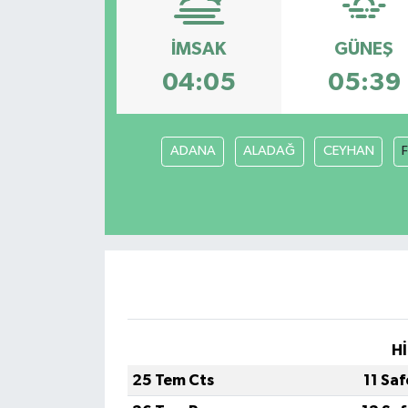
İMSAK
GÜNEŞ
04:05
05:39
ADANA
ALADAĞ
CEYHAN
Hİ
25 Tem Cts
11 Sa