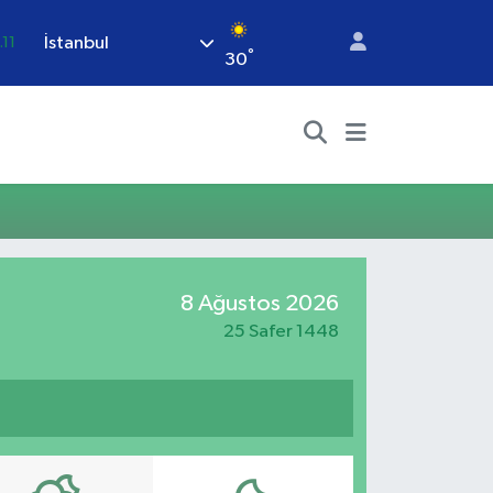
İstanbul
.11
°
30
18
32
38
.03
14
8 Ağustos 2026
25 Safer 1448