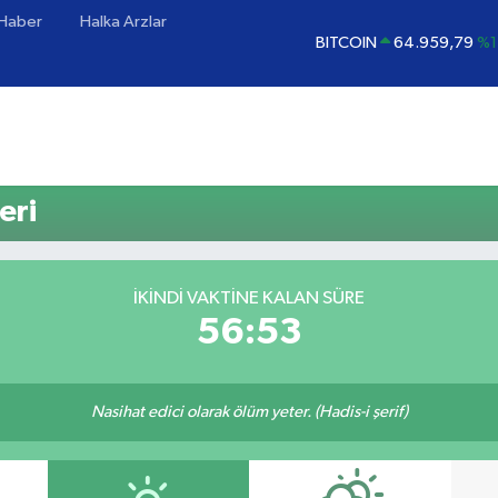
 Haber
Halka Arzlar
BITCOIN
64.959,79
%1
DOLAR
47,7436
%0.
EURO
55,2510
%0.
STERLİN
64,4811
%0.
GRAM ALTIN
6660.55
%0
eri
BİST100
13.779
%-
İKINDI VAKTINE KALAN SÜRE
56:53
Nasihat edici olarak ölüm yeter. (Hadis-i şerif)