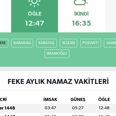
ÖĞLE
İKINDI
12:47
16:35
FEKE
KARAISALI
KARATAŞ
KOZAN
POZANTI
SAİM
İMAMOĞLU
FEKE AYLIK NAMAZ VAKITLERI
CRİ
İMSAK
GÜNEŞ
ÖĞLE
fer 1448
03:47
05:27
12:48