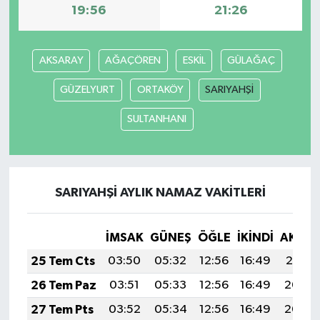
19:56
21:26
AKSARAY
AĞAÇÖREN
ESKİL
GÜLAĞAÇ
GÜZELYURT
ORTAKÖY
SARIYAHŞİ
SULTANHANI
SARIYAHŞİ AYLIK NAMAZ VAKITLERI
İMSAK
GÜNEŞ
ÖĞLE
İKINDI
AKŞA
25 Tem Cts
03:50
05:32
12:56
16:49
20:10
26 Tem Paz
03:51
05:33
12:56
16:49
20:09
27 Tem Pts
03:52
05:34
12:56
16:49
20:09