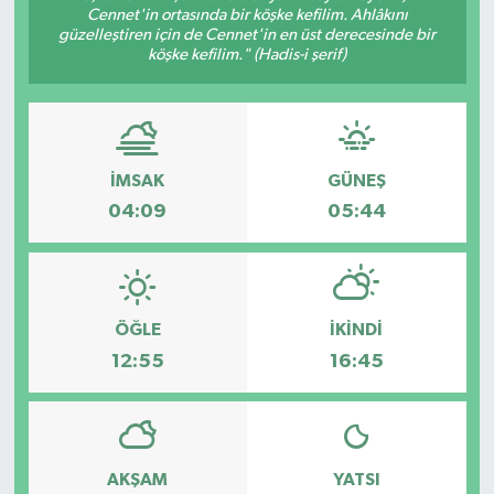
Cennet'in ortasında bir köşke kefilim. Ahlâkını
güzelleştiren için de Cennet'in en üst derecesinde bir
köşke kefilim." (Hadis-i şerif)
İMSAK
GÜNEŞ
04:09
05:44
ÖĞLE
İKINDI
12:55
16:45
AKŞAM
YATSI