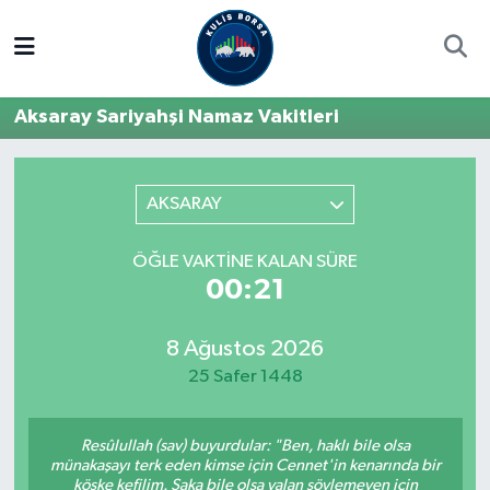
Borsa
Hava Durumu
Aksaray Sariyahşi Namaz Vakitleri
Hisse Yorumu
Trafik Durumu
Kulis Haber
Süper Lig Puan Durumu ve Fikstür
AKSARAY
Halka Arzlar
Tüm Manşetler
ÖĞLE VAKTINE KALAN SÜRE
00:21
Ekonomi
Son Dakika Haberleri
8 Ağustos 2026
Haber Arşivi
25 Safer 1448
Resûlullah (sav) buyurdular: "Ben, haklı bile olsa
münakaşayı terk eden kimse için Cennet'in kenarında bir
köşke kefilim. Şaka bile olsa yalan söylemeyen için