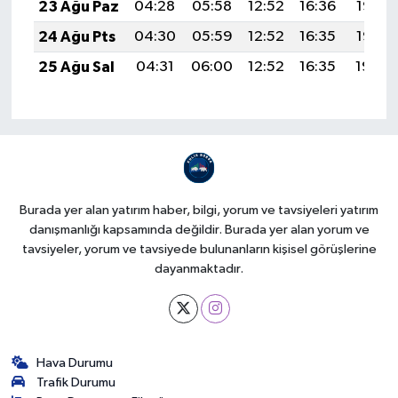
23 Ağu Paz
04:28
05:58
12:52
16:36
19:37
24 Ağu Pts
04:30
05:59
12:52
16:35
19:35
25 Ağu Sal
04:31
06:00
12:52
16:35
19:34
Burada yer alan yatırım haber, bilgi, yorum ve tavsiyeleri yatırım
danışmanlığı kapsamında değildir. Burada yer alan yorum ve
tavsiyeler, yorum ve tavsiyede bulunanların kişisel görüşlerine
dayanmaktadır.
Hava Durumu
Trafik Durumu