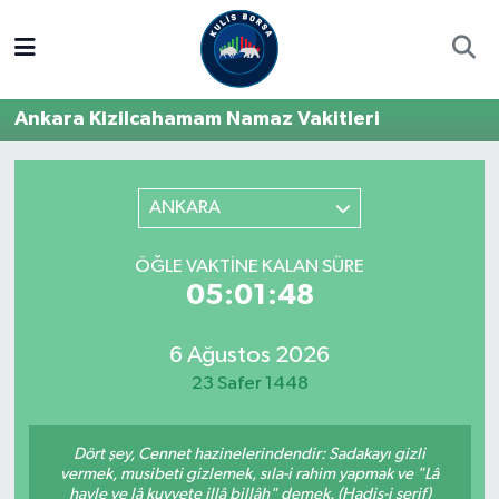
Borsa
Hava Durumu
Ankara Kizilcahamam Namaz Vakitleri
Hisse Yorumu
Trafik Durumu
Kulis Haber
Süper Lig Puan Durumu ve Fikstür
ANKARA
Halka Arzlar
Tüm Manşetler
ÖĞLE VAKTINE KALAN SÜRE
05:01:48
Ekonomi
Son Dakika Haberleri
6 Ağustos 2026
Haber Arşivi
23 Safer 1448
Dört şey, Cennet hazinelerindendir: Sadakayı gizli
vermek, musibeti gizlemek, sıla-i rahim yapmak ve "Lâ
havle ve lâ kuvvete illâ billâh" demek. (Hadis-i şerif)