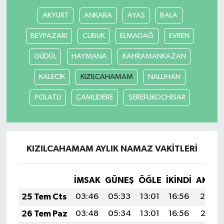
AKYURT
ANKARA
AYAŞ
BALA
BEYPAZARI
CUBUK
ELMADAĞ
EVREN
GÜDÜL
HAYMANA
KAHRAMANKAZAN
KALECİK
KIZILCAHAMAM
NALLIHAN
POLATLI
ÇAMLIDERE
ŞEREFLİKOÇHİSAR
KIZILCAHAMAM AYLIK NAMAZ VAKITLERI
İMSAK
GÜNEŞ
ÖĞLE
İKINDI
AKŞA
25 Tem Cts
03:46
05:33
13:01
16:56
20:19
26 Tem Paz
03:48
05:34
13:01
16:56
20:18