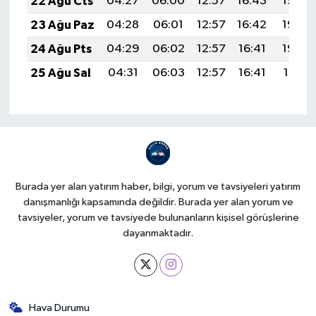
22 Ağu Cts
04:27
06:00
12:57
16:43
19:45
23 Ağu Paz
04:28
06:01
12:57
16:42
19:44
24 Ağu Pts
04:29
06:02
12:57
16:41
19:42
25 Ağu Sal
04:31
06:03
12:57
16:41
19:41
Burada yer alan yatırım haber, bilgi, yorum ve tavsiyeleri yatırım
danışmanlığı kapsamında değildir. Burada yer alan yorum ve
tavsiyeler, yorum ve tavsiyede bulunanların kişisel görüşlerine
dayanmaktadır.
Hava Durumu