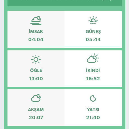
İMSAK
GÜNEŞ
04:04
05:44
ÖĞLE
İKINDI
13:00
16:52
AKŞAM
YATSI
20:07
21:40