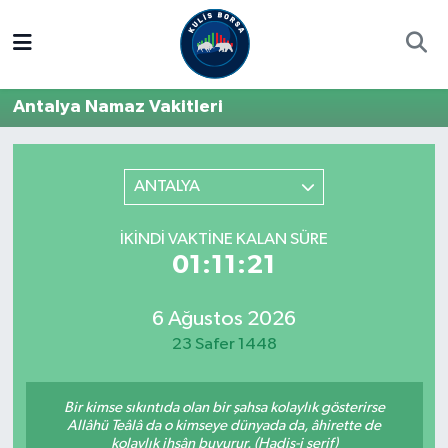
Borsa
Hava Durumu
Antalya Namaz Vakitleri
Hisse Yorumu
Trafik Durumu
Kulis Haber
Süper Lig Puan Durumu ve Fikstür
ANTALYA
Halka Arzlar
Tüm Manşetler
İKINDI VAKTINE KALAN SÜRE
01:11:21
Ekonomi
Son Dakika Haberleri
6 Ağustos 2026
Haber Arşivi
23 Safer 1448
Bir kimse sıkıntıda olan bir şahsa kolaylık gösterirse
Allâhü Teâlâ da o kimseye dünyada da, âhirette de
kolaylık ihsân buyurur. (Hadis-i şerif)