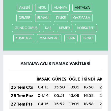
AKSEKİ
AKSU
ALANYA
ANTALYA
DEMRE
ELMALI
FİNİKE
GAZİPAŞA
GÜNDOĞMUŞ
KAŞ
KEMER
KORKUTELİ
KUMLUCA
MANAVGAT
SERİK
İBRADI
ANTALYA AYLIK NAMAZ VAKITLERI
İMSAK
GÜNEŞ
ÖĞLE
İKINDI
AKŞA
25 Tem Cts
04:13
05:50
13:09
16:58
20:18
26 Tem Paz
04:14
05:51
13:09
16:58
20:17
27 Tem Pts
04:15
05:52
13:09
16:58
20:16