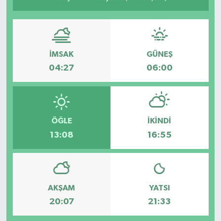
İMSAK
GÜNEŞ
04:27
06:00
ÖĞLE
İKINDI
13:08
16:55
AKŞAM
YATSI
20:07
21:33