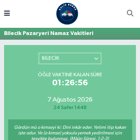
Borsa
Hava Durumu
Bilecik Pazaryeri Namaz Vakitleri
Hisse Yorumu
Trafik Durumu
Kulis Haber
Süper Lig Puan Durumu ve Fikstür
BİLECİK
Halka Arzlar
Tüm Manşetler
ÖĞLE VAKTINE KALAN SÜRE
01:26:56
Ekonomi
Son Dakika Haberleri
7 Ağustos 2026
Haber Arşivi
24 Safer 1448
Gördün mü o kimseyi ki: Dini inkâr eder. Yetimi itip kakan
işte odur. Ve (o kimse) yoksula yemek yedirilmesi için
teşvikte bulunmaz. (Mâûn Sûresi, 1-2-3)