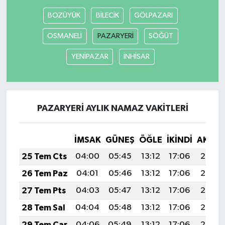
BOZÜYÜK
BİLECİK
GÖLPAZARI
OSMANELİ
PAZARYERİ
SÖĞÜT
YENİPAZAR
İNHİSAR
PAZARYERİ AYLIK NAMAZ VAKITLERI
İMSAK
GÜNEŞ
ÖĞLE
İKINDI
AKŞA
25 Tem Cts
04:00
05:45
13:12
17:06
20:29
26 Tem Paz
04:01
05:46
13:12
17:06
20:28
27 Tem Pts
04:03
05:47
13:12
17:06
20:27
28 Tem Sal
04:04
05:48
13:12
17:06
20:26
29 Tem Çar
04:06
05:49
13:12
17:06
20:25