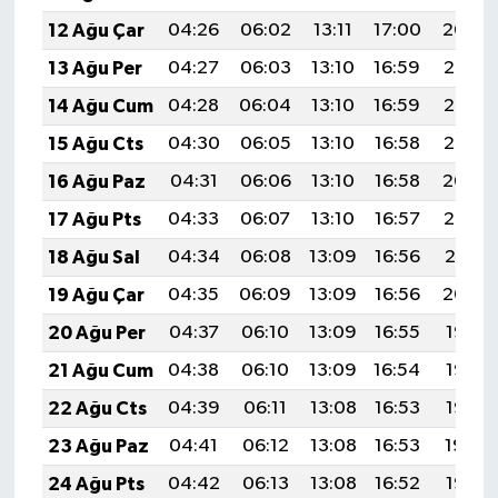
12 Ağu Çar
04:26
06:02
13:11
17:00
20:09
13 Ağu Per
04:27
06:03
13:10
16:59
20:08
14 Ağu Cum
04:28
06:04
13:10
16:59
20:07
15 Ağu Cts
04:30
06:05
13:10
16:58
20:05
16 Ağu Paz
04:31
06:06
13:10
16:58
20:04
17 Ağu Pts
04:33
06:07
13:10
16:57
20:03
18 Ağu Sal
04:34
06:08
13:09
16:56
20:01
19 Ağu Çar
04:35
06:09
13:09
16:56
20:00
20 Ağu Per
04:37
06:10
13:09
16:55
19:58
21 Ağu Cum
04:38
06:10
13:09
16:54
19:57
22 Ağu Cts
04:39
06:11
13:08
16:53
19:56
23 Ağu Paz
04:41
06:12
13:08
16:53
19:54
24 Ağu Pts
04:42
06:13
13:08
16:52
19:53