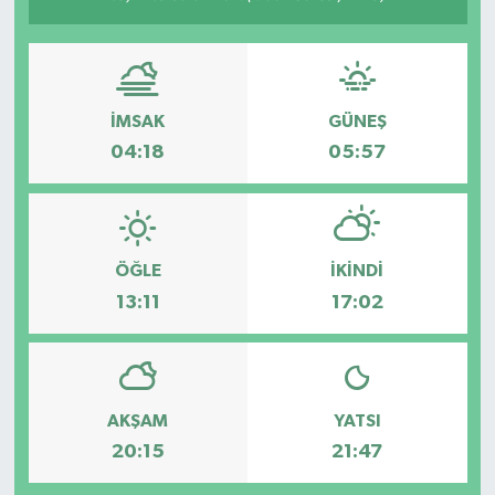
İMSAK
GÜNEŞ
04:18
05:57
ÖĞLE
İKINDI
13:11
17:02
AKŞAM
YATSI
20:15
21:47