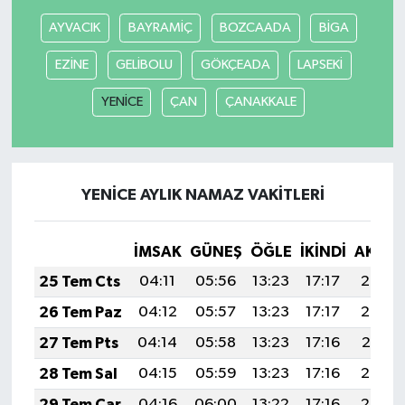
AYVACIK
BAYRAMİÇ
BOZCAADA
BİGA
EZİNE
GELİBOLU
GÖKÇEADA
LAPSEKİ
YENİCE
ÇAN
ÇANAKKALE
YENİCE AYLIK NAMAZ VAKITLERI
İMSAK
GÜNEŞ
ÖĞLE
İKINDI
AKŞA
25 Tem Cts
04:11
05:56
13:23
17:17
20:39
26 Tem Paz
04:12
05:57
13:23
17:17
20:38
27 Tem Pts
04:14
05:58
13:23
17:16
20:37
28 Tem Sal
04:15
05:59
13:23
17:16
20:36
29 Tem Çar
04:16
06:00
13:22
17:16
20:36