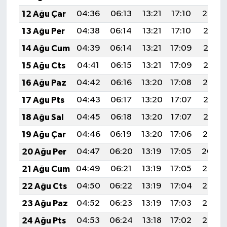
12 Ağu Çar
04:36
06:13
13:21
17:10
20:20
13 Ağu Per
04:38
06:14
13:21
17:10
20:18
14 Ağu Cum
04:39
06:14
13:21
17:09
20:17
15 Ağu Cts
04:41
06:15
13:21
17:09
20:16
16 Ağu Paz
04:42
06:16
13:20
17:08
20:14
17 Ağu Pts
04:43
06:17
13:20
17:07
20:13
18 Ağu Sal
04:45
06:18
13:20
17:07
20:12
19 Ağu Çar
04:46
06:19
13:20
17:06
20:10
20 Ağu Per
04:47
06:20
13:19
17:05
20:09
21 Ağu Cum
04:49
06:21
13:19
17:05
20:07
22 Ağu Cts
04:50
06:22
13:19
17:04
20:06
23 Ağu Paz
04:52
06:23
13:19
17:03
20:05
24 Ağu Pts
04:53
06:24
13:18
17:02
20:03