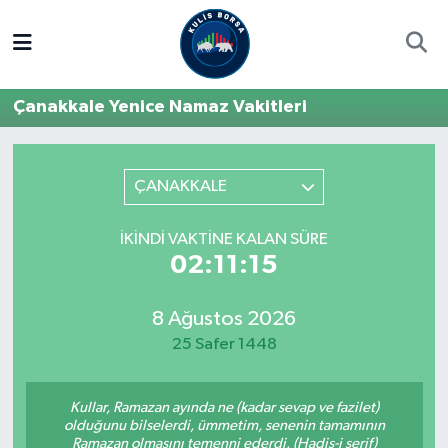
Borsa
Hava Durumu
Çanakkale Yenice Namaz Vakitleri
Hisse Yorumu
Trafik Durumu
Kulis Haber
Süper Lig Puan Durumu ve Fikstür
ÇANAKKALE
Halka Arzlar
Tüm Manşetler
İKINDI VAKTINE KALAN SÜRE
02:11:15
Ekonomi
Son Dakika Haberleri
8 Ağustos 2026
Haber Arşivi
25 Safer 1448
Kullar, Ramazan ayında ne (kadar sevap ve fazilet)
olduğunu bilselerdi, ümmetim, senenin tamamının
Ramazan olmasını temenni ederdi. (Hadis-i şerif)