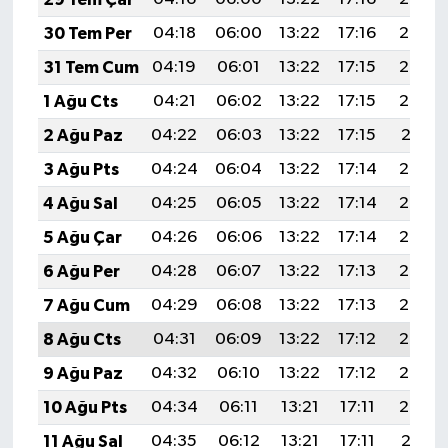
30 Tem Per
04:18
06:00
13:22
17:16
20:35
31 Tem Cum
04:19
06:01
13:22
17:15
20:34
1 Ağu Cts
04:21
06:02
13:22
17:15
20:33
2 Ağu Paz
04:22
06:03
13:22
17:15
20:31
3 Ağu Pts
04:24
06:04
13:22
17:14
20:30
4 Ağu Sal
04:25
06:05
13:22
17:14
20:29
5 Ağu Çar
04:26
06:06
13:22
17:14
20:28
6 Ağu Per
04:28
06:07
13:22
17:13
20:27
7 Ağu Cum
04:29
06:08
13:22
17:13
20:26
8 Ağu Cts
04:31
06:09
13:22
17:12
20:25
9 Ağu Paz
04:32
06:10
13:22
17:12
20:23
10 Ağu Pts
04:34
06:11
13:21
17:11
20:22
11 Ağu Sal
04:35
06:12
13:21
17:11
20:21