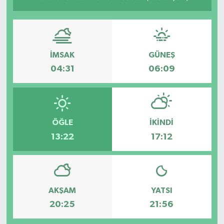
İMSAK
GÜNEŞ
04:31
06:09
ÖĞLE
İKINDI
13:22
17:12
AKŞAM
YATSI
20:25
21:56