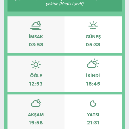
yoktur. (Hadis-i şerif)
İMSAK
GÜNEŞ
03:58
05:38
ÖĞLE
İKINDI
12:53
16:45
AKŞAM
YATSI
19:58
21:31