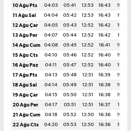
10 Ağu Pts
04:03
05:41
12:53
16:43
19:54
11 Ağu Sal
04:04
05:42
12:53
16:43
19:53
12 Ağu Çar
04:05
05:43
12:52
16:42
19:52
13 Ağu Per
04:07
05:44
12:52
16:42
19:51
14 Ağu Cum
04:08
05:45
12:52
16:41
19:49
15 Ağu Cts
04:10
05:46
12:52
16:40
19:48
16 Ağu Paz
04:11
05:47
12:52
16:40
19:47
17 Ağu Pts
04:13
05:48
12:51
16:39
19:45
18 Ağu Sal
04:14
05:49
12:51
16:38
19:44
19 Ağu Çar
04:15
05:50
12:51
16:38
19:42
20 Ağu Per
04:17
05:51
12:51
16:37
19:41
21 Ağu Cum
04:18
05:52
12:50
16:36
19:39
22 Ağu Cts
04:20
05:53
12:50
16:36
19:38