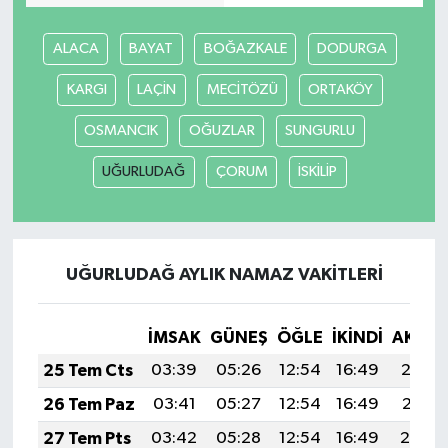
ALACA
BAYAT
BOĞAZKALE
DODURGA
KARGI
LAÇİN
MECİTÖZÜ
ORTAKÖY
OSMANCIK
OĞUZLAR
SUNGURLU
UĞURLUDAĞ
ÇORUM
İSKİLİP
UĞURLUDAĞ AYLIK NAMAZ VAKITLERI
İMSAK
GÜNEŞ
ÖĞLE
İKINDI
AKŞA
25 Tem Cts
03:39
05:26
12:54
16:49
20:12
26 Tem Paz
03:41
05:27
12:54
16:49
20:11
27 Tem Pts
03:42
05:28
12:54
16:49
20:10