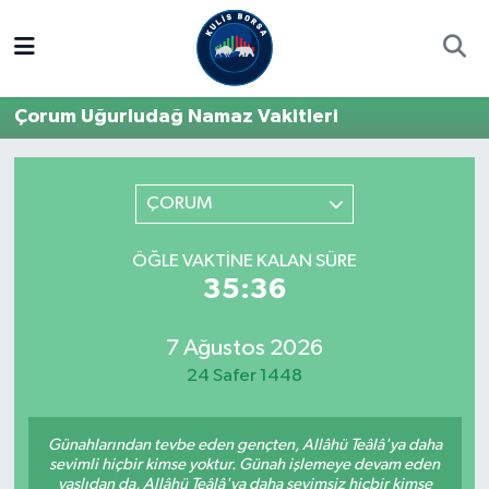
Borsa
Hava Durumu
Çorum Uğurludağ Namaz Vakitleri
Hisse Yorumu
Trafik Durumu
Kulis Haber
Süper Lig Puan Durumu ve Fikstür
ÇORUM
Halka Arzlar
Tüm Manşetler
ÖĞLE VAKTINE KALAN SÜRE
35:36
Ekonomi
Son Dakika Haberleri
7 Ağustos 2026
Haber Arşivi
24 Safer 1448
Günahlarından tevbe eden gençten, Allâhü Teâlâ'ya daha
sevimli hiçbir kimse yoktur. Günah işlemeye devam eden
yaşlıdan da, Allâhü Teâlâ'ya daha sevimsiz hiçbir kimse