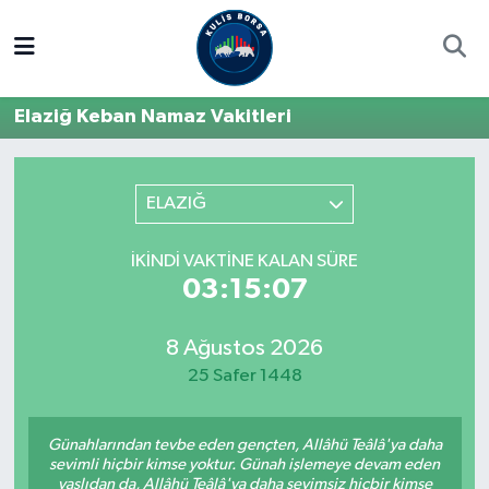
Borsa
Hava Durumu
Elaziğ Keban Namaz Vakitleri
Hisse Yorumu
Trafik Durumu
Kulis Haber
Süper Lig Puan Durumu ve Fikstür
ELAZIĞ
Halka Arzlar
Tüm Manşetler
İKINDI VAKTINE KALAN SÜRE
03:15:07
Ekonomi
Son Dakika Haberleri
8 Ağustos 2026
Haber Arşivi
25 Safer 1448
Günahlarından tevbe eden gençten, Allâhü Teâlâ'ya daha
sevimli hiçbir kimse yoktur. Günah işlemeye devam eden
yaşlıdan da, Allâhü Teâlâ'ya daha sevimsiz hiçbir kimse