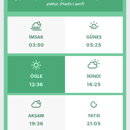
yoktur. (Hadis-i şerif)
İMSAK
GÜNEŞ
03:50
05:25
ÖĞLE
İKINDI
12:36
16:25
AKŞAM
YATSI
19:36
21:05