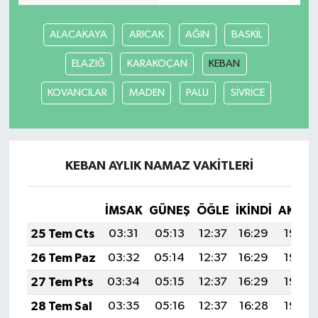
ALACAKAYA
ARICAK
AĞIN
BASKİL
ELAZIĞ
KARAKOÇAN
KEBAN
KOVANCILAR
MADEN
PALU
SİVRİCE
KEBAN AYLIK NAMAZ VAKITLERI
İMSAK
GÜNEŞ
ÖĞLE
İKINDI
AKŞA
25 Tem Cts
03:31
05:13
12:37
16:29
19:50
26 Tem Paz
03:32
05:14
12:37
16:29
19:49
27 Tem Pts
03:34
05:15
12:37
16:29
19:49
28 Tem Sal
03:35
05:16
12:37
16:28
19:48