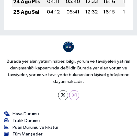
24 Ağu Pts
04:11
05:40
12:33
16:16
19:16
25 Ağu Sal
04:12
05:41
12:32
16:15
19:14
Burada yer alan yatırım haber, bilgi, yorum ve tavsiyeleri yatırım
danışmanlığı kapsamında değildir. Burada yer alan yorum ve
tavsiyeler, yorum ve tavsiyede bulunanların kişisel görüşlerine
dayanmaktadır.
Hava Durumu
Trafik Durumu
Puan Durumu ve Fikstür
Tüm Manşetler