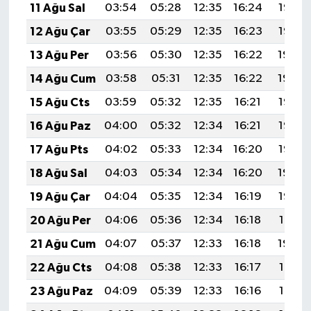
11 Ağu Sal
03:54
05:28
12:35
16:24
19:33
12 Ağu Çar
03:55
05:29
12:35
16:23
19:32
13 Ağu Per
03:56
05:30
12:35
16:22
19:30
14 Ağu Cum
03:58
05:31
12:35
16:22
19:29
15 Ağu Cts
03:59
05:32
12:35
16:21
19:28
16 Ağu Paz
04:00
05:32
12:34
16:21
19:27
17 Ağu Pts
04:02
05:33
12:34
16:20
19:25
18 Ağu Sal
04:03
05:34
12:34
16:20
19:24
19 Ağu Çar
04:04
05:35
12:34
16:19
19:23
20 Ağu Per
04:06
05:36
12:34
16:18
19:21
21 Ağu Cum
04:07
05:37
12:33
16:18
19:20
22 Ağu Cts
04:08
05:38
12:33
16:17
19:18
23 Ağu Paz
04:09
05:39
12:33
16:16
19:17