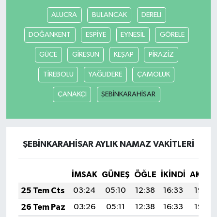
ALUCRA
BULANCAK
DERELİ
DOĞANKENT
ESPİYE
EYNESİL
GÖRELE
GÜCE
GİRESUN
KEŞAP
PİRAZİZ
TİREBOLU
YAĞLIDERE
ÇAMOLUK
ÇANAKÇI
ŞEBİNKARAHİSAR
ŞEBİNKARAHİSAR AYLIK NAMAZ VAKITLERI
İMSAK
GÜNEŞ
ÖĞLE
İKINDI
AKŞA
25 Tem Cts
03:24
05:10
12:38
16:33
19:55
26 Tem Paz
03:26
05:11
12:38
16:33
19:55