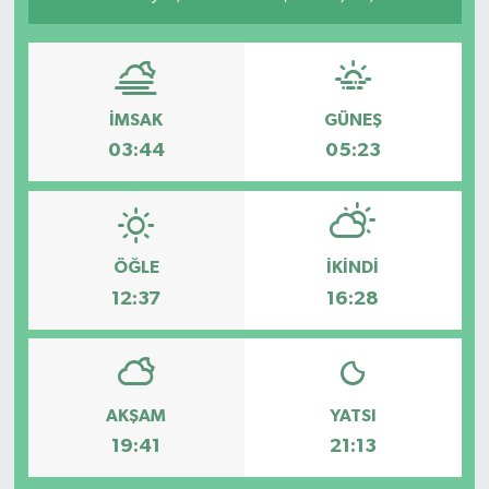
İMSAK
GÜNEŞ
03:44
05:23
ÖĞLE
İKINDI
12:37
16:28
AKŞAM
YATSI
19:41
21:13