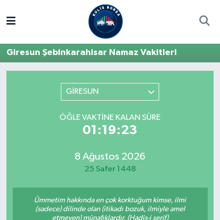
Borsa
Hava Durumu
Giresun Şebinkarahisar Namaz Vakitleri
Hisse Yorumu
Trafik Durumu
Kulis Haber
Süper Lig Puan Durumu ve Fikstür
GİRESUN
Halka Arzlar
Tüm Manşetler
ÖĞLE VAKTINE KALAN SÜRE
01:19:23
Ekonomi
Son Dakika Haberleri
8 Ağustos 2026
Haber Arşivi
25 Safer 1448
Ümmetim hakkında en çok korktuğum kimse, ilmi
(sadece) dilinde olan (itikadı bozuk, ilmiyle amel
etmeyen) münafıklardır. (Hadis-i şerif)