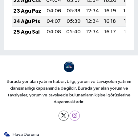
22 Ağu Cts
04:04
05:37
12:34
16:20
19:22
23 Ağu Paz
04:06
05:38
12:34
16:19
19:20
24 Ağu Pts
04:07
05:39
12:34
16:18
19:19
25 Ağu Sal
04:08
05:40
12:34
16:17
19:17
Burada yer alan yatırım haber, bilgi, yorum ve tavsiyeleri yatırım
danışmanlığı kapsamında değildir. Burada yer alan yorum ve
tavsiyeler, yorum ve tavsiyede bulunanların kişisel görüşlerine
dayanmaktadır.
Hava Durumu