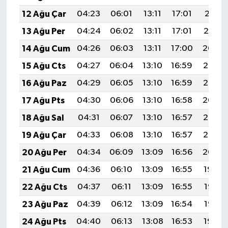
12 Ağu Çar
04:23
06:01
13:11
17:01
20:11
13 Ağu Per
04:24
06:02
13:11
17:01
20:10
14 Ağu Cum
04:26
06:03
13:11
17:00
20:09
15 Ağu Cts
04:27
06:04
13:10
16:59
20:07
16 Ağu Paz
04:29
06:05
13:10
16:59
20:06
17 Ağu Pts
04:30
06:06
13:10
16:58
20:04
18 Ağu Sal
04:31
06:07
13:10
16:57
20:03
19 Ağu Çar
04:33
06:08
13:10
16:57
20:02
20 Ağu Per
04:34
06:09
13:09
16:56
20:00
21 Ağu Cum
04:36
06:10
13:09
16:55
19:59
22 Ağu Cts
04:37
06:11
13:09
16:55
19:57
23 Ağu Paz
04:39
06:12
13:09
16:54
19:56
24 Ağu Pts
04:40
06:13
13:08
16:53
19:54