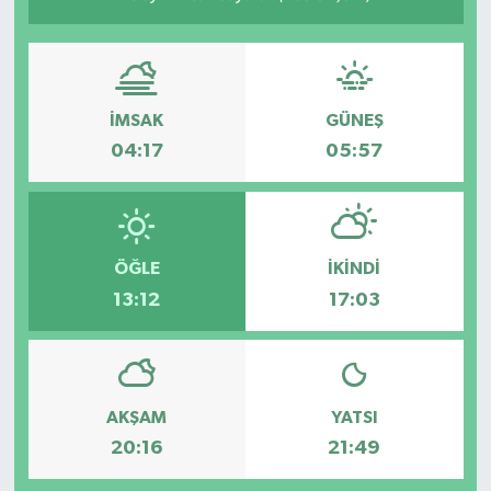
İMSAK
GÜNEŞ
04:17
05:57
ÖĞLE
İKINDI
13:12
17:03
AKŞAM
YATSI
20:16
21:49