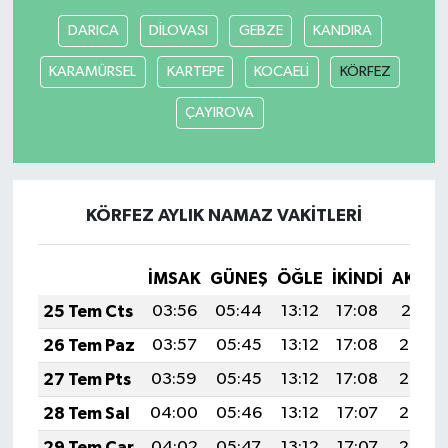
DARICA
DİLOVASI
GEBZE
KANDIRA
KARAMÜRSEL
KARTEPE
KOCAELİ
KÖRFEZ
ÇAYIROVA
KÖRFEZ AYLIK NAMAZ VAKITLERI
İMSAK
GÜNEŞ
ÖĞLE
İKINDI
AKŞA
25 Tem Cts
03:56
05:44
13:12
17:08
20:31
26 Tem Paz
03:57
05:45
13:12
17:08
20:30
27 Tem Pts
03:59
05:45
13:12
17:08
20:29
28 Tem Sal
04:00
05:46
13:12
17:07
20:28
29 Tem Çar
04:02
05:47
13:12
17:07
20:28