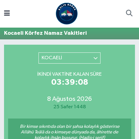
Borsa
Hava Durumu
Kocaeli Körfez Namaz Vakitleri
Hisse Yorumu
Trafik Durumu
Kulis Haber
Süper Lig Puan Durumu ve Fikstür
KOCAELİ
Halka Arzlar
Tüm Manşetler
İKINDI VAKTINE KALAN SÜRE
03:39:08
Ekonomi
Son Dakika Haberleri
8 Ağustos 2026
Haber Arşivi
25 Safer 1448
Bir kimse sıkıntıda olan bir şahsa kolaylık gösterirse
Allâhü Teâlâ da o kimseye dünyada da, âhirette de
kolaylık ihsân buyurur. (Hadis-i şerif)