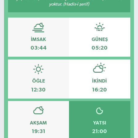
yoktur. (Hadis-i şerif)
İMSAK
GÜNEŞ
03:44
05:20
ÖĞLE
İKINDI
12:30
16:20
AKŞAM
YATSI
19:31
21:00