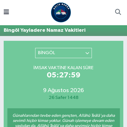
Borsa
Hava Durumu
Bingöl Yayladere Namaz Vakitleri
Hisse Yorumu
Trafik Durumu
Kulis Haber
Süper Lig Puan Durumu ve Fikstür
BİNGÖL
Halka Arzlar
Tüm Manşetler
İMSAK VAKTINE KALAN SÜRE
05:27:59
Ekonomi
Son Dakika Haberleri
9 Ağustos 2026
Haber Arşivi
26 Safer 1448
Günahlarından tevbe eden gençten, Allâhü Teâlâ'ya daha
sevimli hiçbir kimse yoktur. Günah işlemeye devam eden
yaşlıdan da, Allâhü Teâlâ'ya daha sevimsiz hiçbir kimse