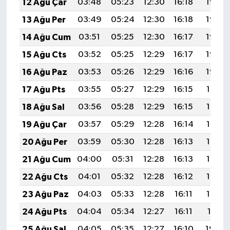
12 Ağu Çar
03:48
05:23
12:30
16:18
19:27
13 Ağu Per
03:49
05:24
12:30
16:18
19:26
14 Ağu Cum
03:51
05:25
12:30
16:17
19:25
15 Ağu Cts
03:52
05:25
12:29
16:17
19:23
16 Ağu Paz
03:53
05:26
12:29
16:16
19:22
17 Ağu Pts
03:55
05:27
12:29
16:15
19:21
18 Ağu Sal
03:56
05:28
12:29
16:15
19:19
19 Ağu Çar
03:57
05:29
12:28
16:14
19:18
20 Ağu Per
03:59
05:30
12:28
16:13
19:16
21 Ağu Cum
04:00
05:31
12:28
16:13
19:15
22 Ağu Cts
04:01
05:32
12:28
16:12
19:14
23 Ağu Paz
04:03
05:33
12:28
16:11
19:12
24 Ağu Pts
04:04
05:34
12:27
16:11
19:11
25 Ağu Sal
04:05
05:35
12:27
16:10
19:09