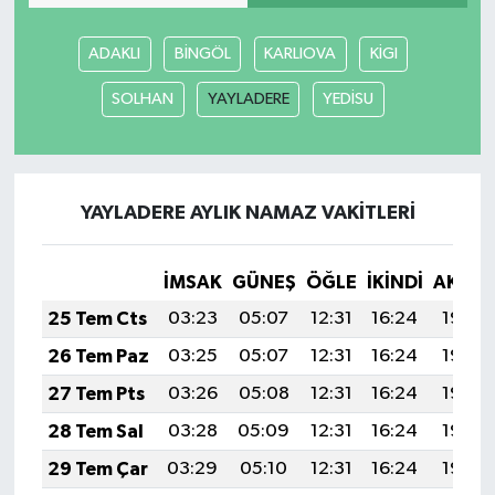
ADAKLI
BİNGÖL
KARLIOVA
KİGI
SOLHAN
YAYLADERE
YEDİSU
YAYLADERE AYLIK NAMAZ VAKITLERI
İMSAK
GÜNEŞ
ÖĞLE
İKINDI
AKŞA
25 Tem Cts
03:23
05:07
12:31
16:24
19:46
26 Tem Paz
03:25
05:07
12:31
16:24
19:45
27 Tem Pts
03:26
05:08
12:31
16:24
19:44
28 Tem Sal
03:28
05:09
12:31
16:24
19:43
29 Tem Çar
03:29
05:10
12:31
16:24
19:43