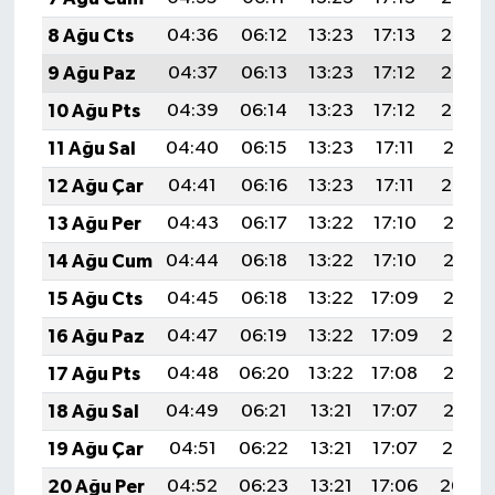
8 Ağu Cts
04:36
06:12
13:23
17:13
20:24
9 Ağu Paz
04:37
06:13
13:23
17:12
20:23
10 Ağu Pts
04:39
06:14
13:23
17:12
20:22
11 Ağu Sal
04:40
06:15
13:23
17:11
20:21
12 Ağu Çar
04:41
06:16
13:23
17:11
20:20
13 Ağu Per
04:43
06:17
13:22
17:10
20:18
14 Ağu Cum
04:44
06:18
13:22
17:10
20:17
15 Ağu Cts
04:45
06:18
13:22
17:09
20:16
16 Ağu Paz
04:47
06:19
13:22
17:09
20:14
17 Ağu Pts
04:48
06:20
13:22
17:08
20:13
18 Ağu Sal
04:49
06:21
13:21
17:07
20:12
19 Ağu Çar
04:51
06:22
13:21
17:07
20:10
20 Ağu Per
04:52
06:23
13:21
17:06
20:09