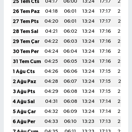
25 Tem Cts
04:17
06:00
13:24
17:17
20:38
26 Tem Paz
04:18
06:01
13:24
17:17
20:38
27 Tem Pts
04:20
06:01
13:24
17:17
20:37
28 Tem Sal
04:21
06:02
13:24
17:16
20:36
29 Tem Çar
04:22
06:03
13:24
17:16
20:35
30 Tem Per
04:24
06:04
13:24
17:16
20:34
31 Tem Cum
04:25
06:05
13:24
17:16
20:33
1 Ağu Cts
04:26
06:06
13:24
17:15
20:32
2 Ağu Paz
04:28
06:07
13:24
17:15
20:31
3 Ağu Pts
04:29
06:08
13:24
17:15
20:30
4 Ağu Sal
04:31
06:08
13:24
17:14
20:29
5 Ağu Çar
04:32
06:09
13:24
17:14
20:28
6 Ağu Per
04:33
06:10
13:23
17:13
20:27
7 Ağu Cum
04:35
06:11
13:23
17:13
20:26