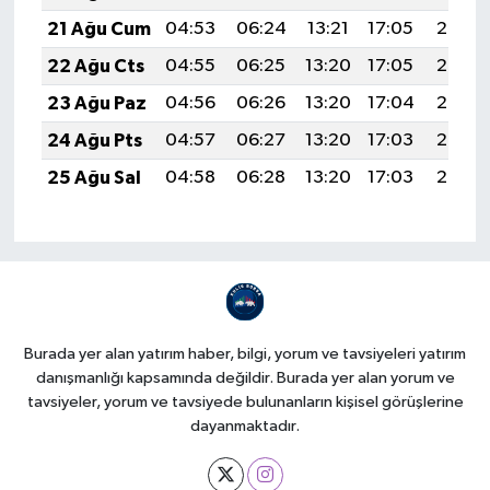
21 Ağu Cum
04:53
06:24
13:21
17:05
20:08
22 Ağu Cts
04:55
06:25
13:20
17:05
20:06
23 Ağu Paz
04:56
06:26
13:20
17:04
20:05
24 Ağu Pts
04:57
06:27
13:20
17:03
20:03
25 Ağu Sal
04:58
06:28
13:20
17:03
20:02
Burada yer alan yatırım haber, bilgi, yorum ve tavsiyeleri yatırım
danışmanlığı kapsamında değildir. Burada yer alan yorum ve
tavsiyeler, yorum ve tavsiyede bulunanların kişisel görüşlerine
dayanmaktadır.