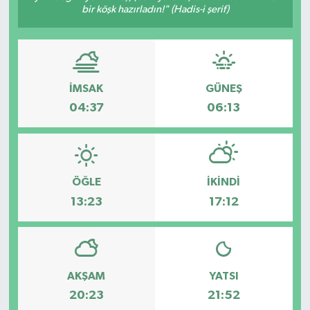
bir köşk hazırladın!" (Hadis-i şerif)
İMSAK
GÜNEŞ
04:37
06:13
ÖĞLE
İKINDI
13:23
17:12
AKŞAM
YATSI
20:23
21:52