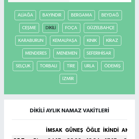
ALİAĞA
BAYINDIR
BERGAMA
BEYDAĞ
CEŞME
DİKİLİ
FOÇA
GÜZELBAHÇE
KARABURUN
KEMALPAŞA
KINIK
KİRAZ
MENDERES
MENEMEN
SEFERIHİSAR
SELÇUK
TORBALI
TİRE
URLA
ÖDEMİŞ
İZMİR
DİKİLİ AYLIK NAMAZ VAKITLERI
İMSAK
GÜNEŞ
ÖĞLE
İKINDI
AKŞA