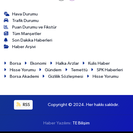
Hava Durumu
Trafik Durumu
Puan Durumu ve Fikstür
Tüm Manşetler
Son Dakika Haberleri
Haber Arşivi
Borsa
Ekonomi
Halka Arzlar
Kulis Haber
Hisse Yorumu
Gündem
Temettü
SPK Haberleri
Borsa Akademi
Gizlilik Sözleşmesi
Hisse Yorumu
RSS
Copyright © 2024. Her hakkı saklıdır.
Haber Yazılımı:
TE Bilişim