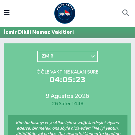
Borsa
Hava Durumu
İzmir Dikili Namaz Vakitleri
Hisse Yorumu
Trafik Durumu
Kulis Haber
Süper Lig Puan Durumu ve Fikstür
İZMİR
Halka Arzlar
Tüm Manşetler
ÖĞLE VAKTINE KALAN SÜRE
04:05:23
Ekonomi
Son Dakika Haberleri
9 Ağustos 2026
Haber Arşivi
26 Safer 1448
Kim bir hastayı veya Allah için sevdiği kardeşini ziyaret
ederse, bir melek, ona şöyle nidâ eder: "Ne iyi yaptın,
yürüdüğün yol ne hoş, (bu ziyaretle) Cennet'te kendine